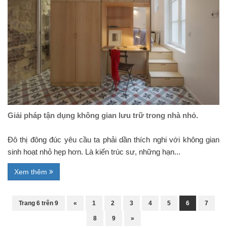
Giải pháp tận dụng không gian lưu trữ trong nhà nhỏ.
Đô thị đông đúc yêu cầu ta phải dần thích nghi với không gian
sinh hoạt nhỏ hẹp hơn. Là kiến trúc sư, những hạn...
Xem thêm
Trang 6 trên 9
«
1
2
3
4
5
6
7
8
9
»