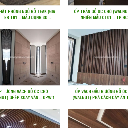
HẤT PHÒNG NGỦ GỖ TEAK (GIẢ
ỐP TRẦN GỖ ÓC CHÓ (WALNU
 | BR T01 – MẪU DỰNG 3D...
NHIÊN MẪU OT01 – TP H
P TƯỜNG VÁCH GỖ ÓC CHÓ
ỐP VÁCH ĐẦU GIƯỜNG GỖ ÓC
NUT) GHÉP XOAY VÂN – OPW 1
(WALNUT) PHÁ CÁCH ĐẦY ẤN 
– OPW...