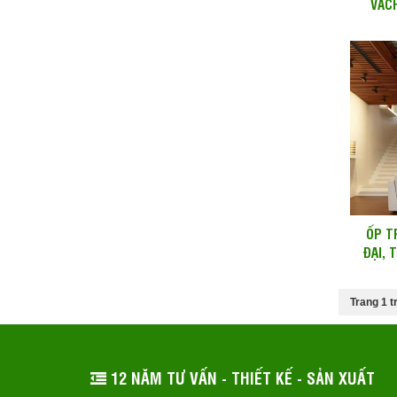
VÁC
ỐP T
ĐẠI, 
Trang 1 t
12 NĂM TƯ VẤN - THIẾT KẾ - SẢN XUẤT