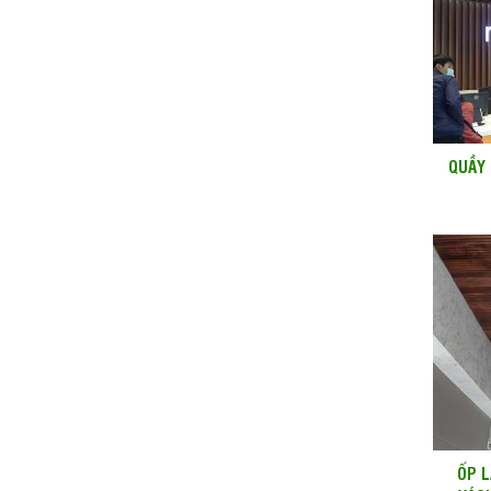
QUẦY 
ỐP L