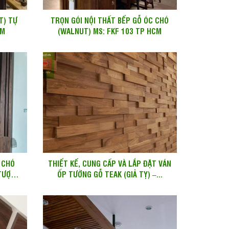
T) TỰ
TRỌN GÓI NỘI THẤT BẾP GỖ ÓC CHÓ
CM
(WALNUT) MS: FKF 103 TP HCM
 CHÓ
THIẾT KẾ, CUNG CẤP VÀ LẮP ĐẶT VÁN
TƯỢNG
ỐP TƯỜNG GỖ TEAK (GIẢ TỴ) –...