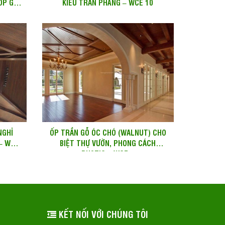
ỐP GỖ
KIỂU TRẦN PHẲNG – WCE 10
NGHỈ
ỐP TRẦN GỖ ÓC CHÓ (WALNUT) CHO
 – WCE
BIỆT THỰ VƯỜN, PHONG CÁCH
RUSTIC – WCE...
KẾT NỐI VỚI CHÚNG TÔI