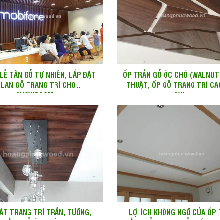
LỄ TÂN GỖ TỰ NHIÊN, LẮP ĐẶT
ỐP TRẦN GỖ ÓC CHÓ (WALNUT
LAN GỖ TRANG TRÍ CHO
THUẬT, ỐP GỖ TRANG TRÍ CA
SHOWROOM,...
CW...
ÁT TRANG TRÍ TRẦN, TƯỜNG,
LỢI ÍCH KHÔNG NGỜ CỦA ỐP