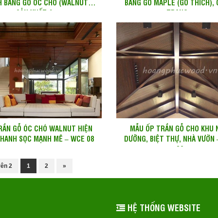
H BẰNG GỖ ÓC CHÓ (WALNUT)
BẰNG GỖ MAPLE (GỖ THÍCH), 
SẢN XUẤT &...
TRANG...
RẦN GỖ ÓC CHÓ WALNUT HIỆN
MẪU ỐP TRẦN GỖ CHO KHU 
THANH SỌC MẠNH MẼ – WCE 08
DƯỠNG, BIỆT THỰ, NHÀ VƯỜN
09
rên 2
1
2
»
HỆ THỐNG WEBSITE