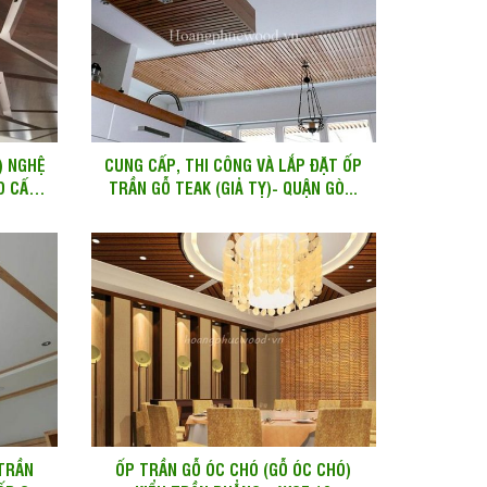
) NGHỆ
CUNG CẤP, THI CÔNG VÀ LẮP ĐẶT ỐP
O CẤP
TRẦN GỖ TEAK (GIẢ TỴ)- QUẬN GÒ...
 TRẦN
ỐP TRẦN GỖ ÓC CHÓ (GỖ ÓC CHÓ)