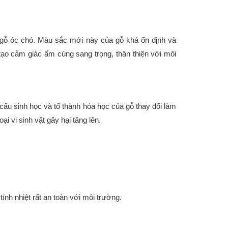
 gỗ óc chó. Màu sắc mới này của gỗ khá ổn định và
tạo cảm giác ấm cúng sang trọng, thân thiện với môi
t cấu sinh học và tố thành hóa học của gỗ thay đổi làm
ại vi sinh vật gây hại tăng lên.
ính nhiệt rất an toàn với môi trường.