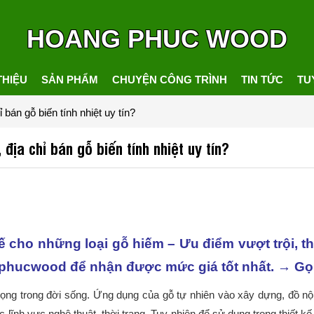
HOANG PHUC WOOD
THIỆU
SẢN PHẨM
CHUYỆN CÔNG TRÌNH
TIN TỨC
TU
 bán gỗ biến tính nhiệt uy tín?
địa chỉ bán gỗ biến tính nhiệt uy tín?
thế cho những loại gỗ hiếm – Ưu điểm vượt trội,
ngphucwood để nhận được mức giá tốt nhất. → G
n trọng trong đời sống. Ứng dụng của gỗ tự nhiên vào xây dựng, đồ nộ
c lĩnh vực nghệ thuật, thời trang.
Tuy nhiên để sử dụng trong thiết kế