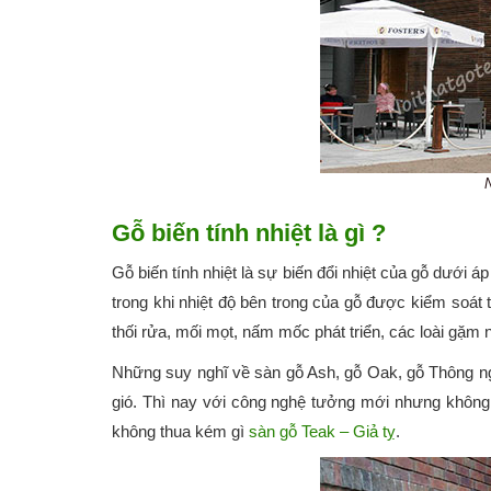
N
Gỗ biến tính nhiệt là gì ?
Gỗ biến tính nhiệt là sự biến đổi nhiệt của gỗ dưới 
trong khi nhiệt độ bên trong của gỗ được kiểm soát t
thối rửa, mối mọt, nấm mốc phát triển, các loài gặm
Những suy nghĩ về sàn gỗ Ash, gỗ Oak, gỗ Thông ng
gió. Thì nay với công nghệ tưởng mới nhưng không h
không thua kém gì
sàn gỗ Teak – Giả tỵ
.