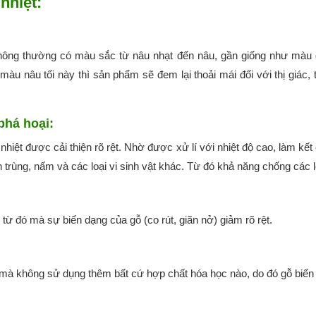
nhiệt:
 thông thường có màu sắc từ nâu nhạt đến nâu, gần giống như màu
àu nâu tối này thì sản phẩm sẽ đem lại thoải mái đối với thị giác, 
phá hoại:
nhiệt được cải thiện rõ rệt. Nhờ được xử lí với nhiệt độ cao, làm kế
ôn trùng, nấm và các loại vi sinh vật khác. Từ đó khả năng chống các lo
 từ đó mà sự biến dạng của gỗ (co rút, giãn nở) giảm rõ rệt.
í mà không sử dụng thêm bất cứ hợp chất hóa học nào, do đó gỗ biến t