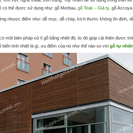
ại gỗ có thể được sử dụng như: gỗ Merbau,
gỗ Teak – Giả tỵ
, gỗ Accoya
hững nhược điểm như: dễ mục, dễ cháy, kích thước không ổn định, 
ột biện pháp xử lí gỗ bằng nhiệt độ, từ đó giúp cải thiện được tính
ỗ biến tính nhiệt là gì, ưu điểm của nó như thế nào so với
gỗ tự nhiê