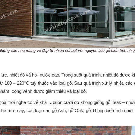
hững căn nhà mang vẻ đẹp tự nhiên nổi bật với nguyên liệu gỗ biến tính nhiệ
áp lực, nhiệt độ và hơi nước cao. Trong suốt quá trình, nhiệt độ đượ
ừ 180 – 220°C tuỳ thuộc vào loại gỗ. Sau quá trình xử lý nhiệt, các
 nhấm, cong vênh được giảm thiểu và loại bỏ.
oài trời nghe có vẻ khá …buồn cười do không giống gỗ Teak – những
ề mới này, các loại sàn gỗ Ash, gỗ Oak, gỗ Thông biến tính nhiệt