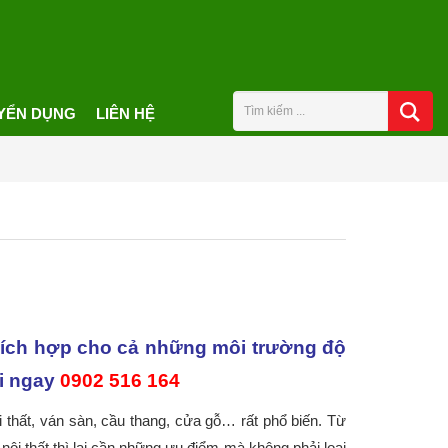
YỂN DỤNG
LIÊN HỆ
 thích hợp cho cả những môi trường độ
ọi ngay
0902 516 164
i thất, ván sàn, cầu thang, cửa gỗ… rất phổ biến. Từ
 nội thất thì lại cần những ưu điểm mà không phải loại