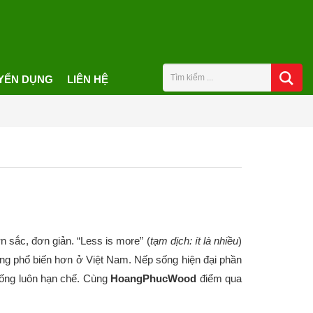
YỂN DỤNG
LIÊN HỆ
n sắc, đơn giản. “Less is more” (
tạm dịch: ít là nhiều
)
àng phổ biến hơn ở Việt Nam. Nếp sống hiện đại phần
 sống luôn hạn chế. Cùng
HoangPhucWood
điểm qua