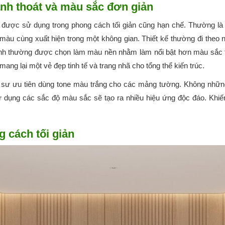
hanh thoát và màu sắc đơn giản
 được sử dụng trong phong cách tối giản cũng hạn chế. Thường là 
u cùng xuất hiện trong một không gian. Thiết kế thường đi theo 
nh thường được chọn làm màu nền nhằm làm nổi bật hơn màu sắc tự
ng lại một vẻ đẹp tinh tế và trang nhã cho tổng thể kiến trúc.
rúc sư ưu tiên dùng tone màu trắng cho các mảng tường. Không nhữ
ử dụng các sắc độ màu sắc sẽ tạo ra nhiều hiệu ứng độc đáo. Khiế
g cách tối giản