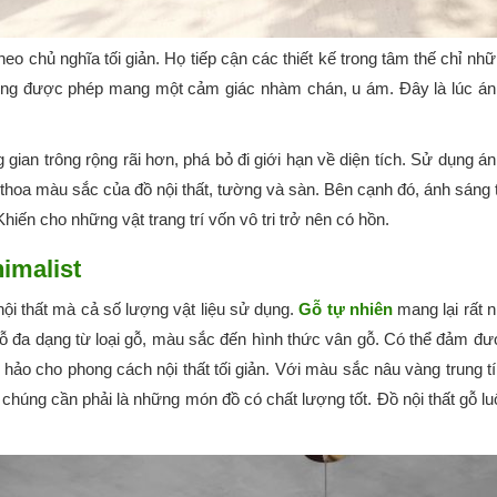
heo chủ nghĩa tối giản. Họ tiếp cận các thiết kế trong tâm thế chỉ n
hông được phép mang một cảm giác nhàm chán, u ám. Đây là lúc ánh
gian trông rộng rãi hơn, phá bỏ đi giới hạn về diện tích. Sử dụng á
hoa màu sắc của đồ nội thất, tường và sàn. Bên cạnh đó, ánh sáng t
hiến cho những vật trang trí vốn vô tri trở nên có hồn.
nimalist
nội thất mà cả số lượng vật liệu sử dụng.
Gỗ tự nhiên
mang lại rất n
ỗ đa dạng từ loại gỗ, màu sắc đến hình thức vân gỗ. Có thể đảm đ
ảo cho phong cách nội thất tối giản. Với màu sắc nâu vàng trung tín
n chúng cần phải là những món đồ có chất lượng tốt. Đồ nội thất gỗ l