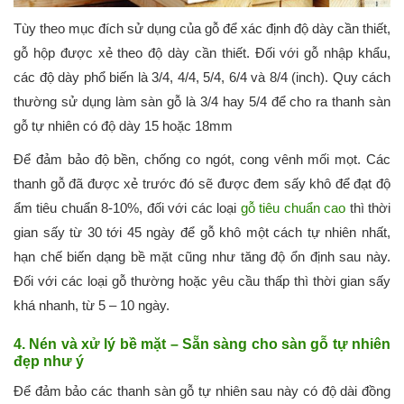
Tùy theo mục đích sử dụng của gỗ để xác định độ dày cần thiết,
gỗ hộp được xẻ theo độ dày cần thiết. Đối với gỗ nhập khẩu,
các độ dày phổ biến là 3/4, 4/4, 5/4, 6/4 và 8/4 (inch). Quy cách
thường sử dụng làm sàn gỗ là 3/4 hay 5/4 để cho ra thanh sàn
gỗ tự nhiên có độ dày 15 hoặc 18mm
Để đảm bảo độ bền, chống co ngót, cong vênh mối mọt. Các
thanh gỗ đã được xẻ trước đó sẽ được đem sấy khô để đạt độ
ẩm tiêu chuẩn 8-10%, đối với các loại
gỗ tiêu chuẩn cao
thì thời
gian sấy từ 30 tới 45 ngày để gỗ khô một cách tự nhiên nhất,
hạn chế biến dạng bề mặt cũng như tăng độ ổn định sau này.
Đối với các loại gỗ thường hoặc yêu cầu thấp thì thời gian sấy
khá nhanh, từ 5 – 10 ngày.
4. Nén và xử lý bề mặt – Sẵn sàng cho sàn gỗ tự nhiên
đẹp như ý
Để đảm bảo các thanh sàn gỗ tự nhiên sau này có độ dài đồng