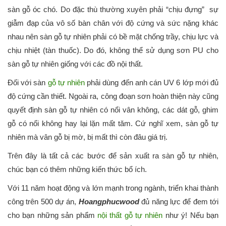
sàn gỗ óc chó. Do đặc thù thường xuyên phải “chịu đựng” sự
giẫm đạp của vô số bàn chân với độ cứng và sức nặng khác
nhau nên sàn gỗ tự nhiên phải có bề mặt chống trầy, chịu lực và
chịu nhiệt (tàn thuốc). Do đó, không thể sử dụng sơn PU cho
sàn gỗ tự nhiên giống với các đồ nội thất.
Đối với sàn
gỗ tự nhiên
phải dùng đến anh cán UV 6 lớp mới đủ
độ cứng cần thiết. Ngoài ra, công đoạn sơn hoàn thiện này cũng
quyết định sàn gỗ tự nhiên có nổi vân không, các dát gỗ, ghim
gỗ có nổi không hay lại lặn mất tăm. Cứ nghĩ xem, sàn gỗ tự
nhiên mà vân gỗ bị mờ, bị mất thì còn đâu giá trị.
Trên đây là tất cả các bước để sản xuất ra sàn gỗ tự nhiên,
chúc bạn có thêm những kiến thức bổ ích.
Với 11 năm hoạt động và lớn mạnh trong ngành, triển khai thành
công trên 500 dự án,
Hoangphucwood
đủ năng lực để đem tới
cho bạn những sản phẩm
nội thất gỗ tự nhiên
như ý! Nếu bạn