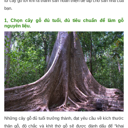
từ cây gỗ tới khi ra thanh sàn hoàn thiện để lắp cho sàn nhà của
bạn.
1, Chọn cây gỗ đủ tuổi, đủ tiêu chuẩn để làm gỗ
nguyên liệu.
Những cây gỗ đủ tuổi trưởng thành, đạt yêu cầu về kích thước
thân gỗ, độ chắc và khít thớ gỗ sẽ được đánh dấu để “khai