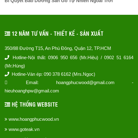
Bí Quyết Bảo Dưỡng Sàn Gỗ Tự Nhiên Ngoài Trời
12 NĂM TƯ VẤN - THIẾT KẾ - SẢN XUẤT
350/88 Đường T15, An Phú Đông, Quận 12, TP.HCM
Hotline-Nội thất: 0906 950 656 (Mr.Hiệu) / 0902 51 6164
(Mr.Hùng)
Hotline-Ván ép: 090 378 6162 (Mrs.Ngọc)
Email: hoangphucwood@gmail.com -
hieuhoanghpw@gmail.com
HỆ THỐNG WEBSITE
www.hoangphucwood.vn
www.goteak.vn