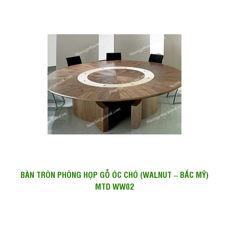
BÀN TRÒN PHÒNG HỌP GỖ ÓC CHÓ (WALNUT – BẮC MỸ)
MTD WW02