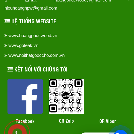
hieuhoanghpw@gmail.com
HỆ THỐNG WEBSITE
www.hoangphucwood.vn
www.goteak.vn
www.noithatgooccho.com.vn
KẾT NỐI VỚI CHÚNG TÔI
QR Zalo
Facebook
QR Viber