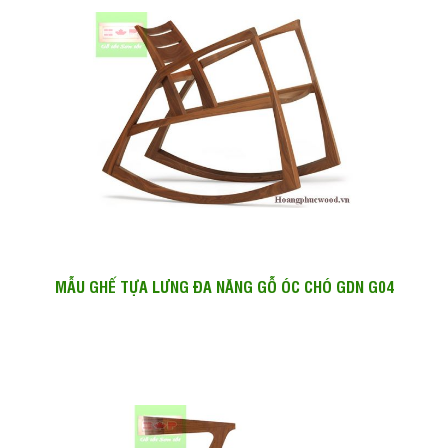
MẪU GHẾ TỰA LƯNG ĐA NĂNG GỖ ÓC CHÓ GDN G04