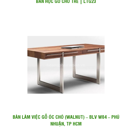
BÀN HỌC GỖ CHO TRẺ | LTG23
BÀN LÀM VIỆC GỖ ÓC CHÓ (WALNUT) – BLV W04 – PHÚ
NHUẬN, TP HCM