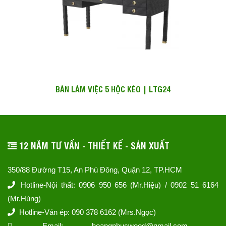
BÀN LÀM VIỆC 5 HỘC KÉO | LTG24
12 NĂM TƯ VẤN - THIẾT KẾ - SẢN XUẤT
350/88 Đường T15, An Phú Đông, Quận 12, TP.HCM
Hotline-Nội thất: 0906 950 656 (Mr.Hiệu) / 0902 51 6164
(Mr.Hùng)
Hotline-Ván ép: 090 378 6162 (Mrs.Ngọc)
Email: hoangphucwood@gmail.com -