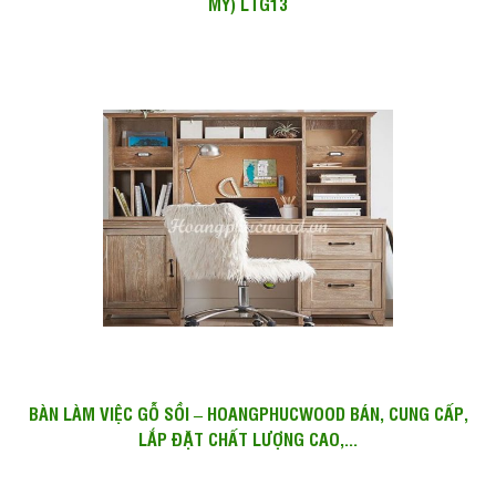
MỸ) LTG13
BÀN LÀM VIỆC GỖ SỒI – HOANGPHUCWOOD BÁN, CUNG CẤP,
LẮP ĐẶT CHẤT LƯỢNG CAO,...