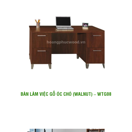
BÀN LÀM VIỆC GỖ ÓC CHÓ (WALNUT) – WTG08