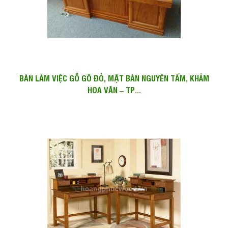
BÀN LÀM VIỆC GỖ GÕ ĐỎ, MẶT BÀN NGUYÊN TẤM, KHẢM
HOA VĂN – TP...