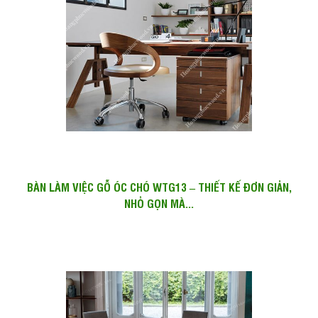
BÀN LÀM VIỆC GỖ ÓC CHÓ WTG13 – THIẾT KẾ ĐƠN GIẢN,
NHỎ GỌN MÀ...