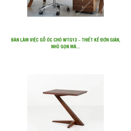
BÀN LÀM VIỆC GỖ ÓC CHÓ WTG13 – THIẾT KẾ ĐƠN GIẢN,
NHỎ GỌN MÀ...