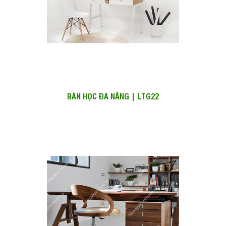
BÀN HỌC ĐA NĂNG | LTG22