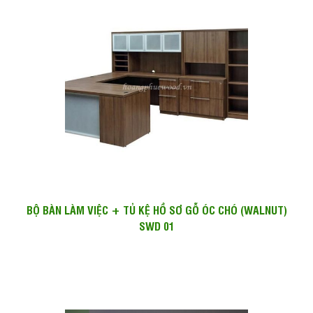
BỘ BÀN LÀM VIỆC + TỦ KỆ HỒ SƠ GỖ ÓC CHÓ (WALNUT)
SWD 01