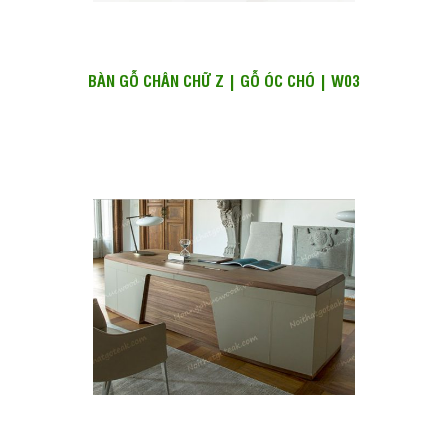
BÀN GỖ CHÂN CHỮ Z | GỖ ÓC CHÓ | W03