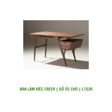
BÀN LÀM VIỆC CREER | GỖ ÓC CHÓ | LTG26