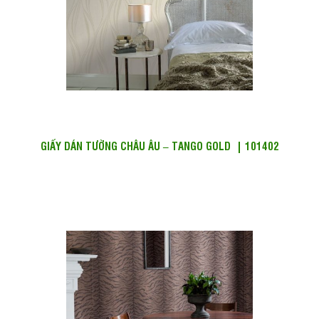
GIẤY DÁN TƯỜNG CHÂU ÂU – TANGO GOLD | 101402