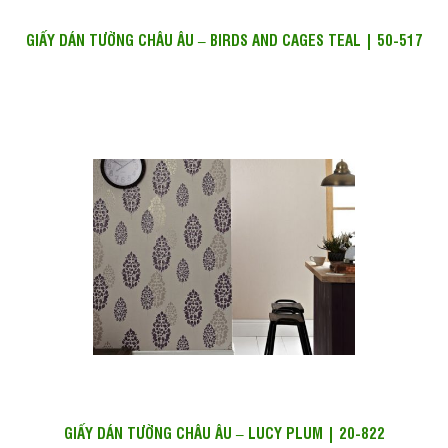
GIẤY DÁN TƯỜNG CHÂU ÂU – BIRDS AND CAGES TEAL | 50-517
GIẤY DÁN TƯỜNG CHÂU ÂU – LUCY PLUM | 20-822