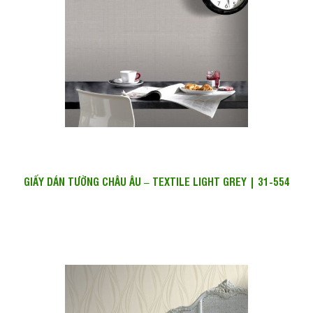
GIẤY DÁN TƯỜNG CHÂU ÂU – TEXTILE LIGHT GREY | 31-554