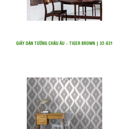
GIẤY DÁN TƯỜNG CHÂU ÂU – TIGER BROWN | 32-631