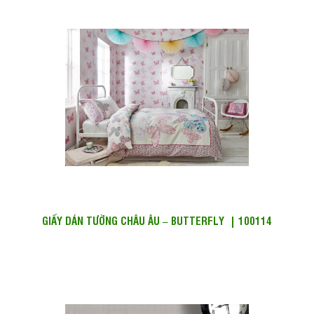
GIẤY DÁN TƯỜNG CHÂU ÂU – BUTTERFLY | 100114