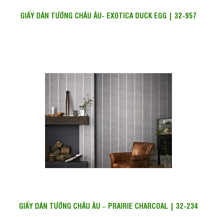
GIẤY DÁN TƯỜNG CHÂU ÂU- EXOTICA DUCK EGG | 32-957
GIẤY DÁN TƯỜNG CHÂU ÂU – PRAIRIE CHARCOAL | 32-234