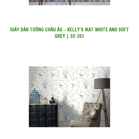
GIẤY DÁN TƯỜNG CHÂU ÂU – KELLY’S IKAT WHITE AND SOFT
GREY | 32-351