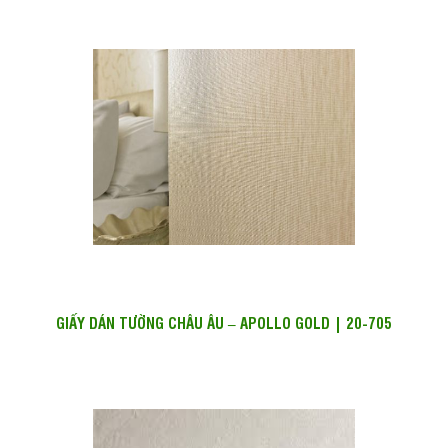
GIẤY DÁN TƯỜNG CHÂU ÂU – APOLLO GOLD | 20-705