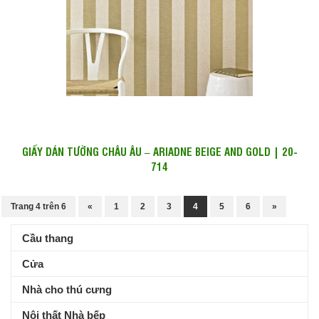
GIẤY DÁN TƯỜNG CHÂU ÂU – ARIADNE BEIGE AND GOLD | 20-
714
Trang 4 trên 6
«
1
2
3
4
5
6
»
Cầu thang
Cửa
Nhà cho thú cưng
Nội thất Nhà bếp