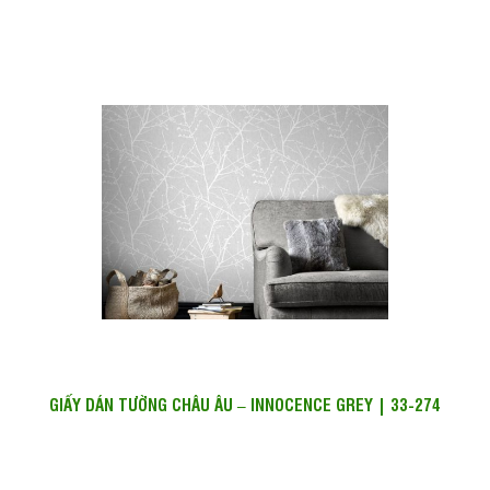
GIẤY DÁN TƯỜNG CHÂU ÂU – INNOCENCE GREY | 33-274