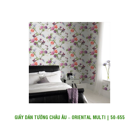
GIẤY DÁN TƯỜNG CHÂU ÂU – ORIENTAL MULTI | 50-655