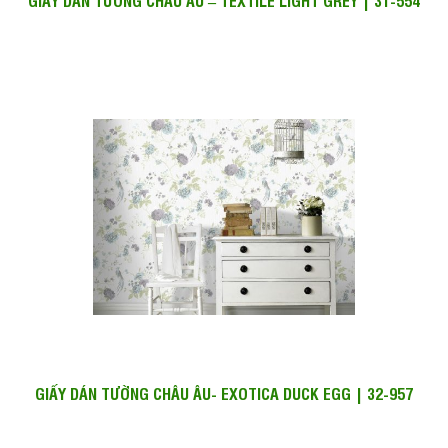
GIẤY DÁN TƯỜNG CHÂU ÂU – TEXTILE LIGHT GREY | 31-554
GIẤY DÁN TƯỜNG CHÂU ÂU- EXOTICA DUCK EGG | 32-957