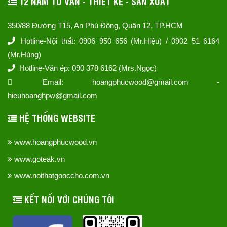
12 NĂM TƯ VẤN - THIẾT KẾ - SẢN XUẤT
350/88 Đường T15, An Phú Đông, Quận 12, TP.HCM
Hotline-Nội thất: 0906 950 656 (Mr.Hiệu) / 0902 51 6164
(Mr.Hùng)
Hotline-Ván ép: 090 378 6162 (Mrs.Ngọc)
Email: hoangphucwood@gmail.com -
hieuhoanghpw@gmail.com
HỆ THỐNG WEBSITE
www.hoangphucwood.vn
www.goteak.vn
www.noithatgooccho.com.vn
KẾT NỐI VỚI CHÚNG TÔI