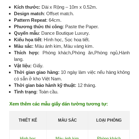
Kích thước:
Dài x Rộng – 10m x 0.52m.
Design match
: Offset match.
Pattern Repeat
: 64cm.
Phương thức thi công
: Paste the Paper.
Quyển mẫu
: Dance Boutique Luxury.
Kiểu họa tiết
: Hình học, Sọc hoạ tiết.
Màu sắc:
Màu ánh kim, Màu vàng kim.
Thích hợp:
Phòng khách,Phòng ăn,Phòng ngủ,Hành
lang.
Vật liệu:
Giấy.
Thời gian giao hàng:
10 ngày làm việc nếu hàng không
có sẵn ở kho Việt Nam.
Thời gian bảo hành kỹ thuật:
12 tháng.
Tình trạng
: Toàn cầu.
Xem thêm các mẫu giấy dán tường tương tự:
THIẾT KẾ
MÀU SẮC
LOẠI PHÒNG
Hình học
Màu ánh kim
Phòng khách