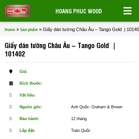
HOANG PHUC WOOD
»
»
Giấy dán tường Châu Âu – Tango Gold | 1014
Home
Sản phẩm
Giấy dán tường Châu Âu – Tango Gold |
101402
Giá:
Kích thước:
Vật liệu:
Nguồn gốc:
Anh Quốc- Graham & Brown
Bảo hành:
12 tháng
Lắp đặt:
Toàn Quốc