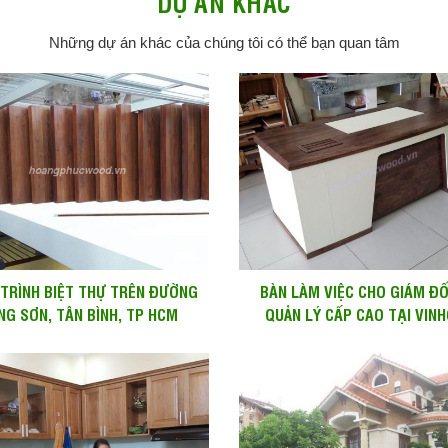
DỰ ÁN KHÁC
Những dự án khác của chúng tôi có thể bạn quan tâm
TRÌNH BIỆT THỰ TRÊN ĐƯỜNG
BÀN LÀM VIỆC CHO GIÁM Đ
NG SƠN, TÂN BÌNH, TP HCM
QUẢN LÝ CẤP CAO TẠI VIN
GOLDEN RIVER