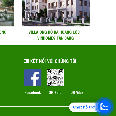
ONG,
VILLA ÔNG HỒ BÁ HOÀNG LỘC –
VINHOMES TÂN CẢNG
KẾT NỐI VỚI CHÚNG TÔI
QR Zalo
Facebook
QR Viber
Chat hỗ trợ