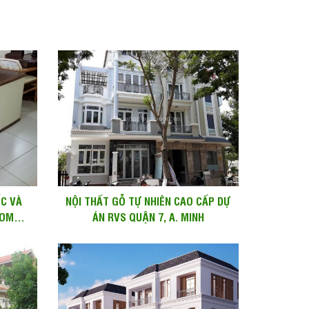
ỐC VÀ
NỘI THẤT GỖ TỰ NHIÊN CAO CẤP DỰ
HOME
ÁN RVS QUẬN 7, A. MINH