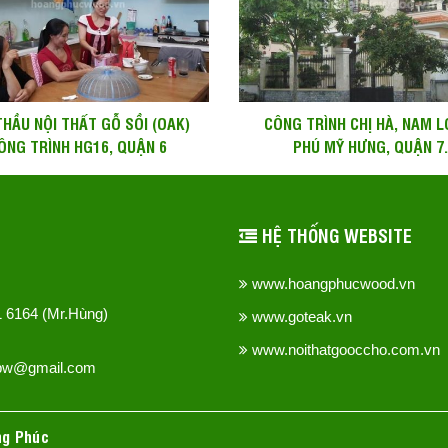
THẦU NỘI THẤT GỖ SỒI (OAK)
CÔNG TRÌNH CHỊ HÀ, NAM L
ÔNG TRÌNH HG16, QUẬN 6
PHÚ MỸ HƯNG, QUẬN 7.
HỆ THỐNG WEBSITE
www.hoangphucwood.vn
51 6164 (Mr.Hùng)
www.goteak.vn
www.noithatgooccho.com.vn
hpw@gmail.com
ng Phúc