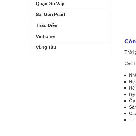
Quận Gò Vấp
Sai Gon Pearl
Thảo Điền
Vinhome
Côn
Vũng Tàu
Thời 
Các h
Nhà
Hệ 
Hệ 
Hệ 
Ốp 
Sàn
Các
….