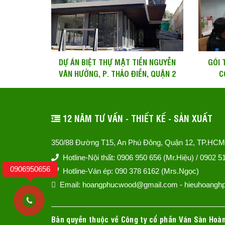
DỰ ÁN BIỆT THỰ MẶT TIỀN NGUYỄN
GÓI 
VĂN HƯỞNG, P. THẢO ĐIỀN, QUẬN 2
C
12 NĂM TƯ VẤN - THIẾT KẾ - SẢN XUẤT
350/88 Đường T15, An Phú Đông, Quận 12, TP.HCM
Hotline-Nội thất: 0906 950 656 (Mr.Hiệu) / 0902 
0906950656
Hotline-Ván ép: 090 378 6162 (Mrs.Ngọc)
Email: hoangphucwood@gmail.com - hieuhoang
Bản quyền thuộc về Công ty cổ phần Ván Sàn Hoà