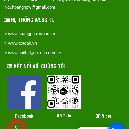
hieuhoanghpw@gmail.com
HỆ THỐNG WEBSITE
www.hoangphucwood.vn
www.goteak.vn
www.noithatgooccho.com.vn
KẾT NỐI VỚI CHÚNG TÔI
QR Zalo
Facebook
QR Viber