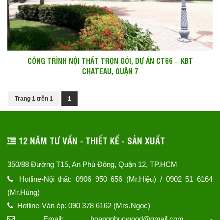
CÔNG TRÌNH NỘI THẤT TRỌN GÓI, DỰ ÁN CT66 – KBT
CHATEAU, QUẬN 7
Trang 1 trên 1
1
12 NĂM TƯ VẤN - THIẾT KẾ - SẢN XUẤT
350/88 Đường T15, An Phú Đông, Quận 12, TP.HCM
Hotline-Nội thất: 0906 950 656 (Mr.Hiệu) / 0902 51 6164
(Mr.Hùng)
Hotline-Ván ép: 090 378 6162 (Mrs.Ngọc)
Email: hoangphucwood@gmail.com -