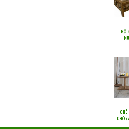
BỘ 
NƯ
(WA
GHẾ
CHÓ (
B