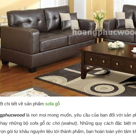
iết chi tiết về sản phẩm
sofa gỗ
gphucwood
là nơi mọi mong muốn, yêu cầu của bạn đối với sản
 hay những bộ
sofa gỗ óc chó (walnut)
. Những quy cách đặc biệt 
trọn gói từ khâu nguyên liệu tới thành phẩm, bạn hoàn toàn yên tâm k