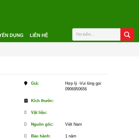
YỂN DỤNG
LIÊN HỆ
Giá:
Hợp lý -Vui lòng gọi:
0906950656
Kích thước:
Vật liệu:
Nguồn gốc:
Việt Nam
Bảo hành:
1 năm