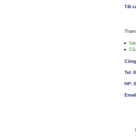
Tất c
Tham 
Sàn
Cửa
Công
Tel: 
HP: 0
Emai