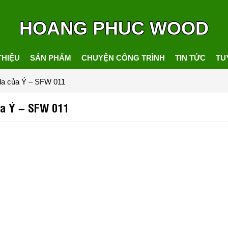
HOANG PHUC WOOD
THIỆU
SẢN PHẨM
CHUYỆN CÔNG TRÌNH
TIN TỨC
TU
 da của Ý – SFW 011
của Ý – SFW 011