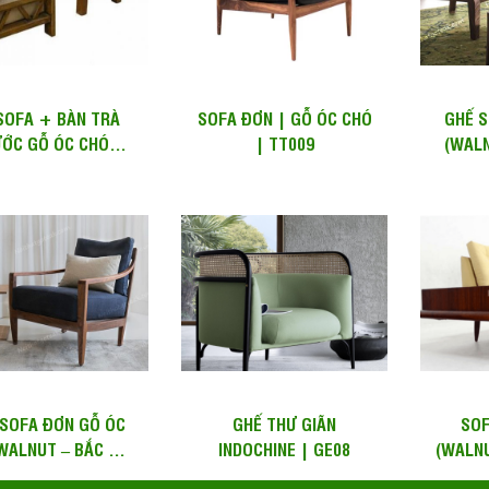
SOFA + BÀN TRÀ
SOFA ĐƠN | GỖ ÓC CHÓ
GHẾ S
ỚC GỖ ÓC CHÓ
| TT009
(WALN
LNUT) ĐỆM RỜI |
SFW 025
 SOFA ĐƠN GỖ ÓC
GHẾ THƯ GIÃN
SOF
WALNUT – BẮC MỸ)
INDOCHINE | GE08
(WALNU
ỌC NỆM WSF11