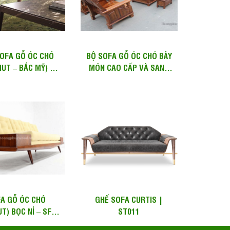
OFA GỖ ÓC CHÓ
BỘ SOFA GỖ ÓC CHÓ BẢY
UT – BẮC MỸ) –
MÓN CAO CẤP VÀ SANG
WSF08
TRỌNG
A GỖ ÓC CHÓ
GHẾ SOFA CURTIS |
T) BỌC NỈ – SFW
ST011
008