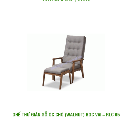
GHẾ THƯ GIÃN GỖ ÓC CHÓ (WALNUT) BỌC VẢI – RLC 05