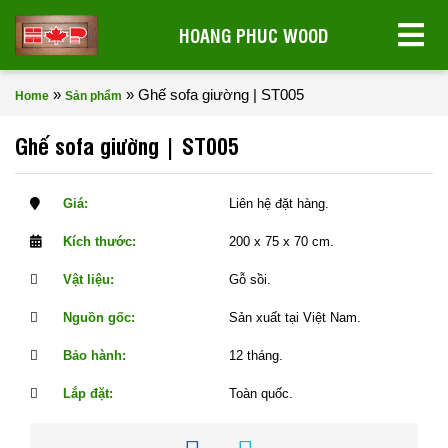
HOANG PHUC WOOD
»
»
Ghế sofa giường | ST005
Home
Sản phẩm
Ghế sofa giường | ST005
Giá:
Liên hệ đặt hàng.
Kích thước:
200 x 75 x 70 cm.
Vật liệu:
Gỗ sồi.
Nguồn gốc:
Sản xuất tại Việt Nam.
Bảo hành:
12 tháng.
Lắp đặt:
Toàn quốc.