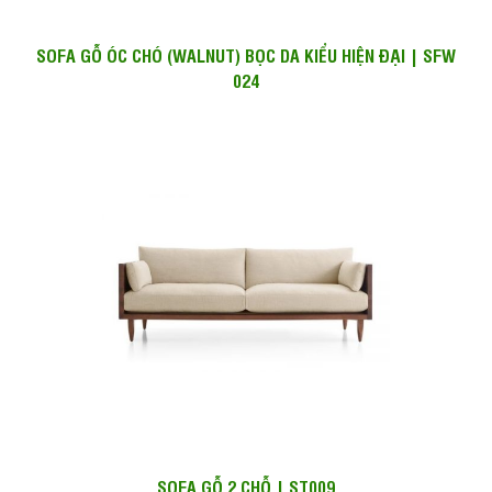
SOFA GỖ ÓC CHÓ (WALNUT) BỌC DA KIỂU HIỆN ĐẠI | SFW
024
SOFA GỖ 2 CHỖ | ST009