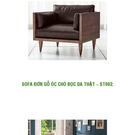
SOFA ĐƠN GỖ ÓC CHÓ BỌC DA THẬT – ST002.