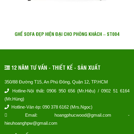
GHẾ SOFA ĐẸP HIỆN ĐẠI CHO PHÒNG KHÁCH – ST004
12 NĂM TƯ VẤN - THIẾT KẾ - SẢN XUẤT
350/88 Đường T15, An Phú Đông, Quận 12, TP.HCM
Hotline-Nội thất: 0906 950 656 (Mr.Hiệu) / 0902 51 6164
(Mr.Hùng)
Hotline-Ván ép: 090 378 6162 (Mrs.Ngọc)
Email: hoangphucwood@gmail.com -
hieuhoanghpw@gmail.com