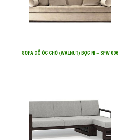
SOFA GỖ ÓC CHÓ (WALNUT) BỌC NỈ – SFW 006