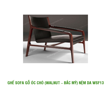
GHẾ SOFA GỖ ÓC CHÓ (WALNUT – BẮC MỸ) NỆM DA WSF13