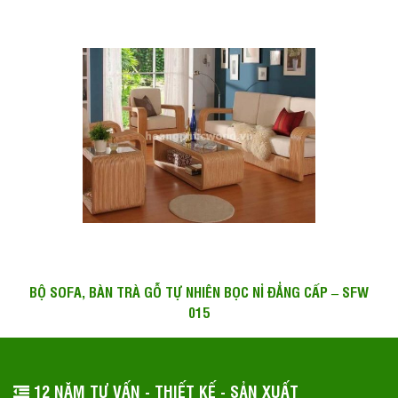
BỘ SOFA, BÀN TRÀ GỖ TỰ NHIÊN BỌC NỈ ĐẲNG CẤP – SFW
015
12 NĂM TƯ VẤN - THIẾT KẾ - SẢN XUẤT