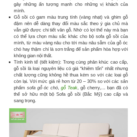
gây những ấn tượng mạnh cho những vị khách của
mình.
Gỗ sồi có gam màu trung tính (vàng nhạt) và ghim gỗ
đậm nên dễ dàng thay đổi màu sắc theo ý gia chủ mà
vẫn giữ được chi tiết vân gỗ. Nhờ có lợi thế này mà bạn
có thể lựa chọn màu sắc khác cho bộ sofa gỗ sồi của
mình, từ màu vàng nâu cho tới màu nâu sẫm của gỗ óc
chó hay thậm chí là sơn trắng để sản phẩm hòa hợp với
không gian nội thất.
Tính kinh tế (tiết kiệm): Trong cùng phân khúc cao cấp,
gỗ sồi là loại nguyên liệu có giá “khiêm tốn” nhất nhưng
chất lượng cũng không hề thua kém so với các loại gỗ
còn lại. Với mức giá rẻ hơn từ 20 – 30% so với các sản
phẩm
sofa gỗ óc chó
,
gỗ Teak
, gỗ cherry,… bạn đã có
thể sở hữu một bộ Sofa gỗ sồi (Bắc Mỹ) cao cấp và
sang trọng.