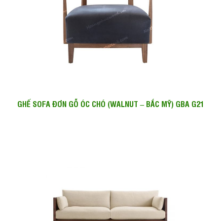
GHẾ SOFA ĐƠN GỖ ÓC CHÓ (WALNUT – BẮC MỸ) GBA G21