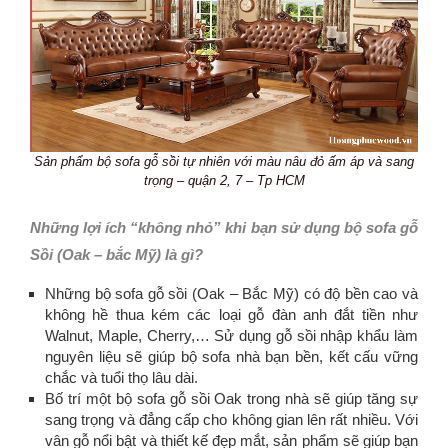
Sản phẩm bộ sofa gỗ sồi tự nhiên với màu nâu đỏ ấm áp và sang
trọng – quận 2, 7 – Tp HCM
Những lợi ích “không nhỏ” khi bạn sử dụng bộ sofa gỗ
Sồi (Oak – bắc Mỹ) là gì?
Những bộ sofa gỗ sồi (Oak – Bắc Mỹ) có độ bền cao và
không hề thua kém các loại gỗ đàn anh đắt tiền như
Walnut, Maple, Cherry,… Sử dụng gỗ sồi nhập khẩu làm
nguyên liệu sẽ giúp bộ sofa nhà bạn bền, kết cấu vững
chắc và tuổi thọ lâu dài.
Bố trí một bộ sofa gỗ sồi Oak trong nhà sẽ giúp tăng sự
sang trọng và đẳng cấp cho không gian lên rất nhiều. Với
vân gỗ nổi bật và thiết kế đẹp mắt, sản phẩm sẽ giúp bạn