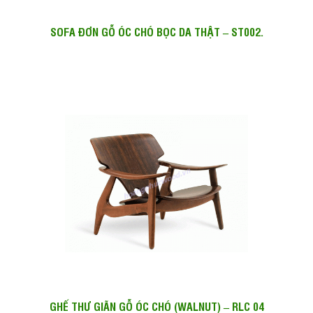
SOFA ĐƠN GỖ ÓC CHÓ BỌC DA THẬT – ST002.
GHẾ THƯ GIÃN GỖ ÓC CHÓ (WALNUT) – RLC 04