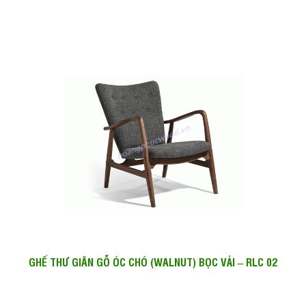
GHẾ THƯ GIÃN GỖ ÓC CHÓ (WALNUT) BỌC VẢI – RLC 02