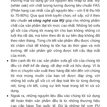
thương mại sử dụng
gỗ sồi nguyên liệu
nhập từ
Bắc Mỹ
(white oak) với chất lượng tương đương tiêu chuẩn FAS
(Phân hạng cao nhất của gỗ nguyên liệu – với tỉ lệ thu hồi
từ 70-80%). Qua quá trình tuyển chọn,
xẻ sấy, xử lí
theo
tiêu chuẩn
và công nghệ của Mỹ
giúp cho những phẩm
chất của sản phẩm đạt tới mức cao nhất. Những bộ sofa
gỗ sồi của chúng tôi mang tới cho bạn không những có
tuổi thọ rất dài, mà kèm theo đó là sự bền đẹp không đổi
theo năm tháng. Từng chi tiết sản phẩm đều được chúng
tôi chăm chút để không bị tổn hại do thời gian và môi
trường, để sản phẩm giữ vững được kết cấu đẹp mắt
của mình.
Bên cạnh đó thì các sản phẩm sofa gỗ sồi của chúng tôi
đều có
thiết kế đa dạng, rất đẹp mắt và hữu dụng
. Vì là
đơn vị chuyên sản xuất theo hàng đặt nên đến với chúng
tôi mọi mong muốn của bạn sẽ được đáp ứng, với
những bộ sofa gỗ sồi có vẻ đẹp toát lên từ từng đường
nét, từng chi tiết, cùng sự linh hoạt trong bố trí và sử
dụng.
Ngoài ra, những nguyên liệu đầu vào chúng tôi sử dụng
để hoàn thiện sản phẩm đều là từ những thương hiệu
cao cấp hàng Top quốc tế. Đó là những
hệ sơn PU