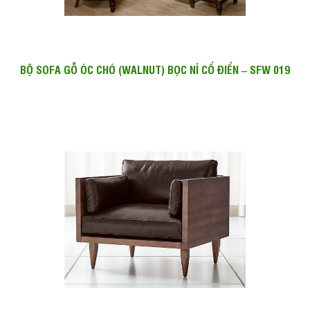
BỘ SOFA GỖ ÓC CHÓ (WALNUT) BỌC NỈ CỔ ĐIỂN – SFW 019