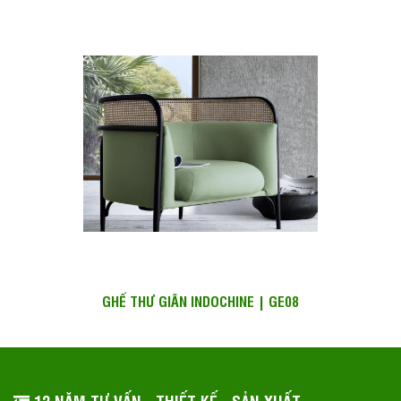
GHẾ THƯ GIÃN INDOCHINE | GE08
12 NĂM TƯ VẤN - THIẾT KẾ - SẢN XUẤT