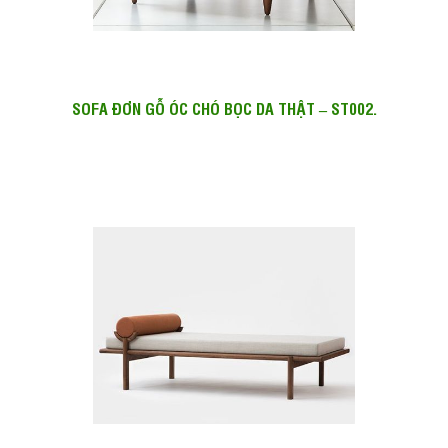
SOFA ĐƠN GỖ ÓC CHÓ BỌC DA THẬT – ST002.