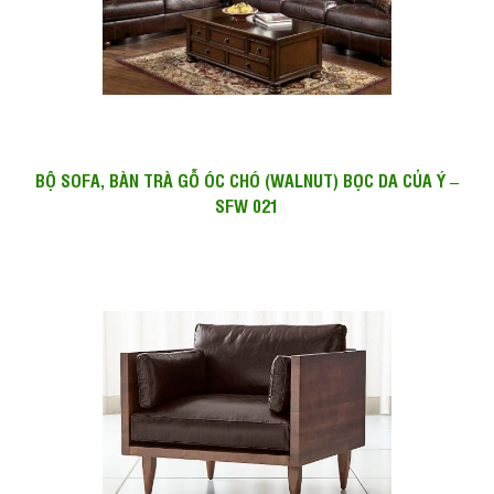
BỘ SOFA, BÀN TRÀ GỖ ÓC CHÓ (WALNUT) BỌC DA CỦA Ý –
SFW 021