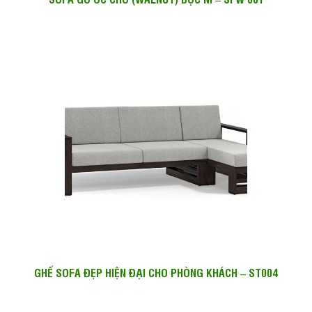
GHẾ SOFA ĐẸP HIỆN ĐẠI CHO PHÒNG KHÁCH – ST004