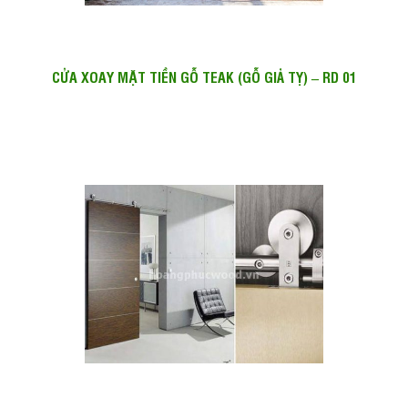
CỬA XOAY MẶT TIỀN GỖ TEAK (GỖ GIẢ TỴ) – RD 01