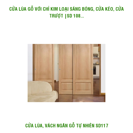
CỬA LÙA GỖ VỚI CHỈ KIM LOẠI SÁNG BÓNG, CỬA KÉO, CỬA
TRƯỢT |SD 108...
CỬA LÙA, VÁCH NGĂN GỖ TỰ NHIÊN SD117