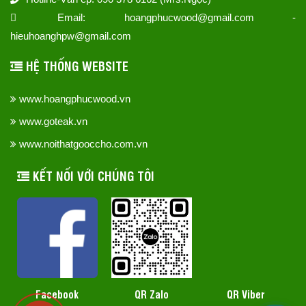
Email: hoangphucwood@gmail.com -
hieuhoanghpw@gmail.com
HỆ THỐNG WEBSITE
www.hoangphucwood.vn
www.goteak.vn
www.noithatgooccho.com.vn
KẾT NỐI VỚI CHÚNG TÔI
QR Zalo
Facebook
QR Viber