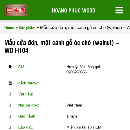
HOANG PHUC WOOD
»
»
Mẫu cửa đơn, một cánh gỗ óc chó (walnut) –
Home
Sản phẩm
Mẫu cửa đơn, một cánh gỗ óc chó (walnut) –
WD H104
Giá:
Hợp lý -Vui lòng gọi:
0906950656
Kích thước:
Vật liệu:
Nguồn gốc:
Việt Nam
Bảo hành:
1 năm
Lắp đặt:
Miễn phí tại Tp HCM