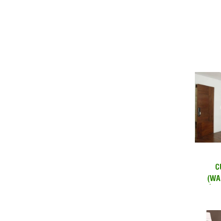
C
(WA
ĐỒNG