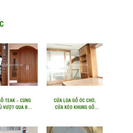
C
Ỗ TEAK – CÙNG
CỬA LÙA GỖ ÓC CHÓ,
Ủ VƯỢT QUA BAO
CỬA KÉO KHUNG GỖ
U BIẾN CỐ CỦA
WALNUT PANEL KÍNH |
THỜI...
SD 110