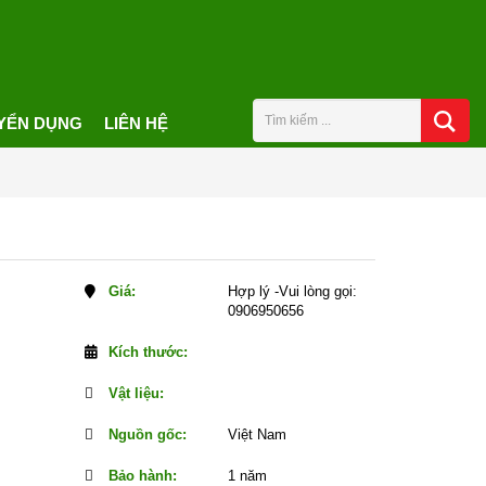
YỂN DỤNG
LIÊN HỆ
Giá:
Hợp lý -Vui lòng gọi:
0906950656
Kích thước:
Vật liệu:
Nguồn gốc:
Việt Nam
Bảo hành:
1 năm