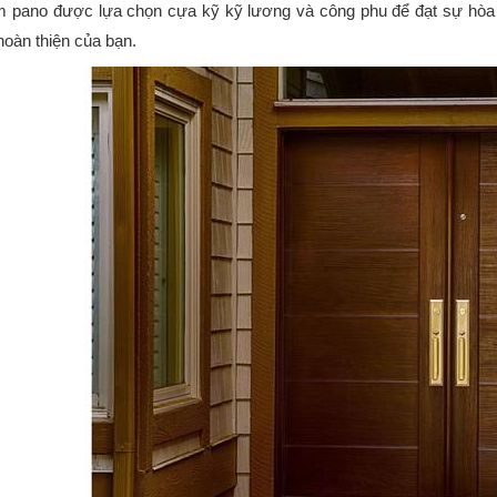
m pano được lựa chọn cựa kỹ kỹ lương và công phu để đạt sự hòa
hoàn thiện của bạn.