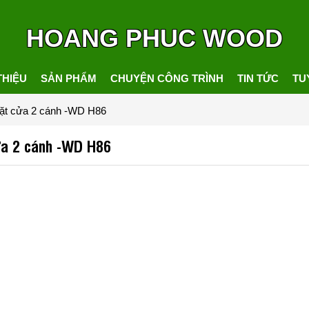
HOANG PHUC WOOD
THIỆU
SẢN PHẨM
CHUYỆN CÔNG TRÌNH
TIN TỨC
TU
 đặt cửa 2 cánh -WD H86
cửa 2 cánh -WD H86