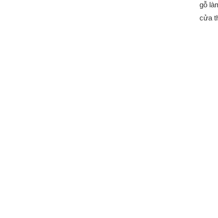
gỗ là
cửa t