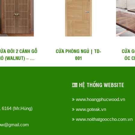
ỬA ĐÔI 2 CÁNH GỖ
CỬA PHÒNG NGỦ | TD-
CỬA G
HÓ (WALNUT) – WD
001
ÓC C
H106
HỆ THỐNG WEBSITE
www.hoangphucwood.vn
51 6164 (Mr.Hùng)
www.goteak.vn
www.noithatgooccho.com.vn
hpw@gmail.com