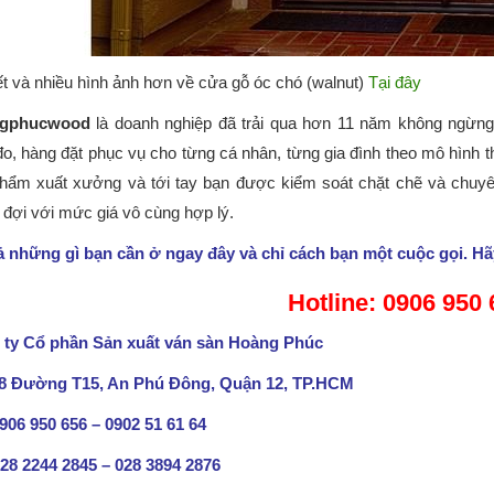
iết và nhiều hình ảnh hơn về cửa gỗ óc chó (walnut)
Tại đây
gphucwood
là doanh nghiệp đã trải qua hơn 11 năm không ngừn
o, hàng đặt phục vụ cho từng cá nhân, từng gia đình theo mô hình t
hẩm xuất xưởng và tới tay bạn được kiểm soát chặt chẽ và chuyê
đợi với mức giá vô cùng hợp lý.
ả những gì bạn cần ở ngay đây và chỉ cách bạn một cuộc gọi. Hã
Hotline: 0906 950
ty Cổ phần Sản xuất ván sàn Hoàng Phúc
88 Đường T15, An Phú Đông, Quận 12, TP.HCM
0906 950 656 – 0902 51 61 64
28 2244 2845 – 028 3894 2876