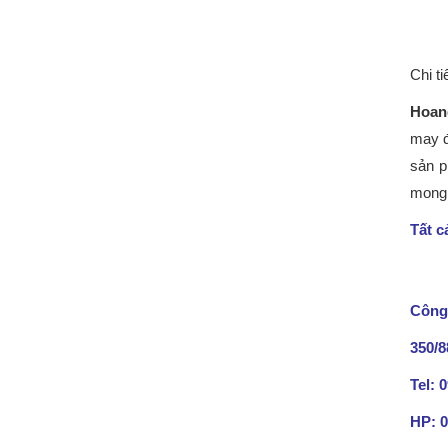
Chi t
Hoan
may đ
sản p
mong 
Tất c
Công 
350/
Tel: 
HP: 0