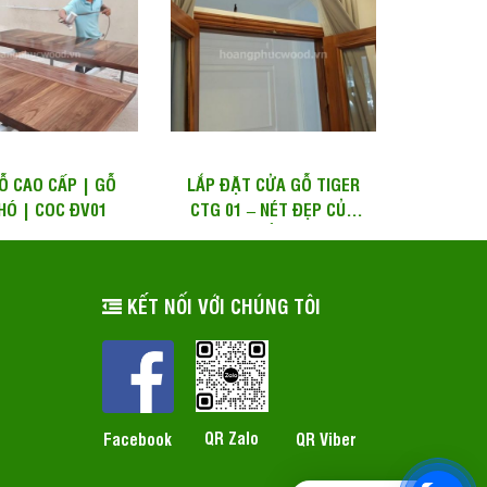
Ỗ CAO CẤP | GỖ
LẮP ĐẶT CỬA GỖ TIGER
HÓ | COC ĐV01
CTG 01 – NÉT ĐẸP CỦA
SỰ QUYỀN UY –...
KẾT NỐI VỚI CHÚNG TÔI
QR Zalo
Facebook
QR Viber