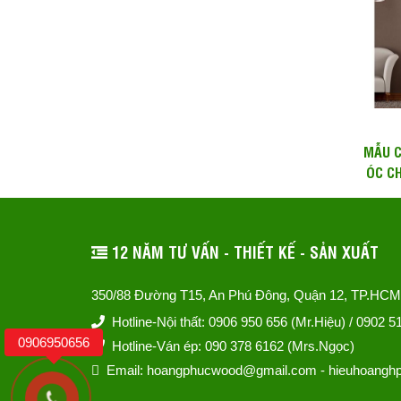
MẪU C
ÓC C
12 NĂM TƯ VẤN - THIẾT KẾ - SẢN XUẤT
350/88 Đường T15, An Phú Đông, Quận 12, TP.HCM
Hotline-Nội thất: 0906 950 656 (Mr.Hiệu) / 0902 
0906950656
Hotline-Ván ép: 090 378 6162 (Mrs.Ngọc)
Email: hoangphucwood@gmail.com - hieuhoang