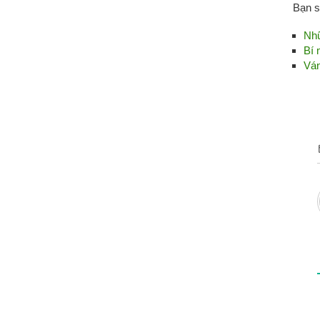
Bạn sẽ
Nhữ
Bí 
Ván