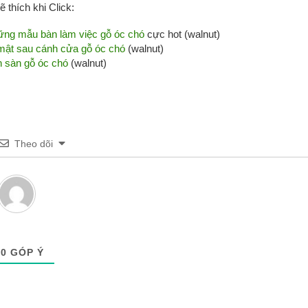
 thích khi Click:
ng mẫu bàn làm việc gỗ óc chó
cực hot (walnut)
mật sau cánh cửa gỗ óc chó
(walnut)
 sàn gỗ óc chó
(walnut)
Theo dõi
0
GÓP Ý