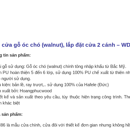
cửa gỗ óc chó (walnut), lắp đặt cửa 2 cánh – W
 tin sản phẩm:
i gỗ sử dụng: Gỗ óc chó (walnut) chính tông nhập khẩu từ Bắc Mỹ.
 PU hoàn thiện 5 đến 6 lớp, sử dụng 100% PU chế xuất từ thiên nh
 người sử dụng.
 kiện: bản lề, ray trượt,.. sử dụng 100% của Hafele (Đức)
 xuất bởi: Hoangphucwood
ết kế và sản xuất theo yêu cầu, tùy thuộc hiện trạng công trình. 
n khác biệt
ả sản phẩm:
6 là mẫu cửa chính, cửa đôi với thiết kế đơn gian nhưng không hề