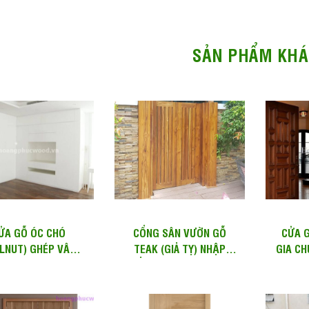
SẢN PHẨM KHÁ
ỬA GỖ ÓC CHÓ
CỔNG SÂN VƯỜN GỖ
CỬA G
LNUT) GHÉP VÂN
TEAK (GIẢ TỴ) NHẬP
GIA CH
 HƯỚNG ĐẸP & LẠ
KHẨU TỪ NAM MỸ – TOG
NHIÊ
| WD 122
01