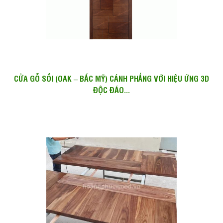
CỬA GỖ SỒI (OAK – BẮC MỸ) CÁNH PHẲNG VỚI HIỆU ỨNG 3D
ĐỘC ĐÁO...