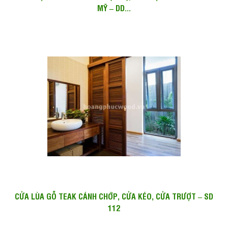
MỸ – DD...
CỬA LÙA GỖ TEAK CÁNH CHỚP, CỬA KÉO, CỬA TRƯỢT – SD
112