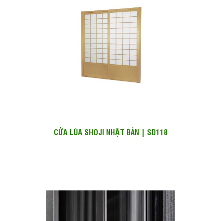
CỬA LÙA SHOJI NHẬT BẢN | SD118