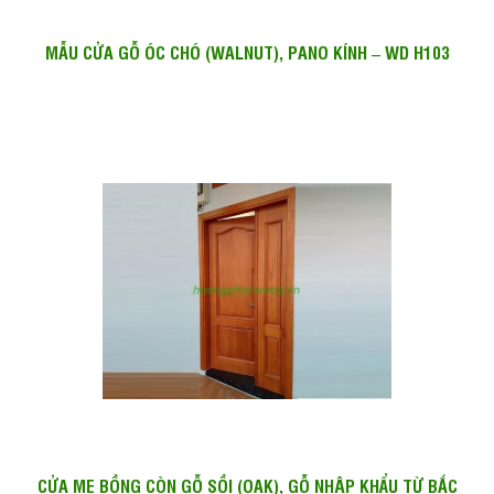
MẪU CỬA GỖ ÓC CHÓ (WALNUT), PANO KÍNH – WD H103
CỬA MẸ BỒNG CÒN GỖ SỒI (OAK), GỖ NHẬP KHẨU TỪ BẮC