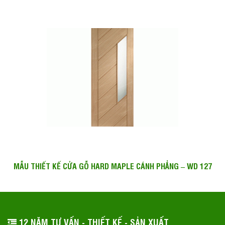
MẪU THIẾT KẾ CỬA GỖ HARD MAPLE CÁNH PHẲNG – WD 127
12 NĂM TƯ VẤN - THIẾT KẾ - SẢN XUẤT