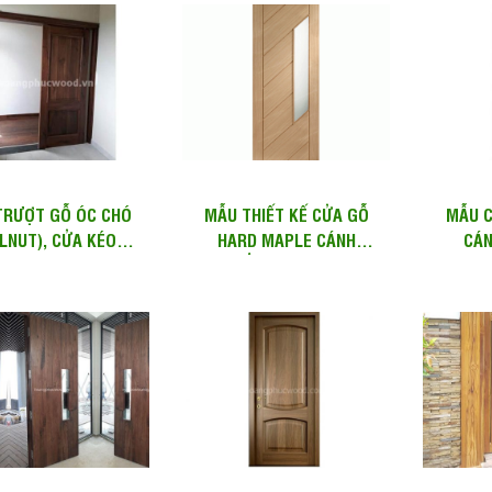
TRƯỢT GỖ ÓC CHÓ
MẪU THIẾT KẾ CỬA GỖ
MẪU 
LNUT), CỬA KÉO,
HARD MAPLE CÁNH
CÁN
A | SD 111 – TP...
PHẲNG – WD 127
(WALNU