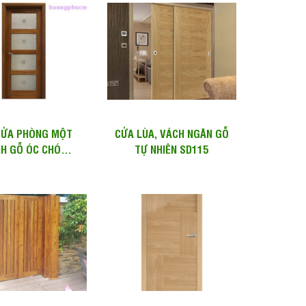
CỬA PHÒNG MỘT
CỬA LÙA, VÁCH NGĂN GỖ
H GỖ ÓC CHÓ
TỰ NHIÊN SD115
T) PANEL KÍNH –
WD H108