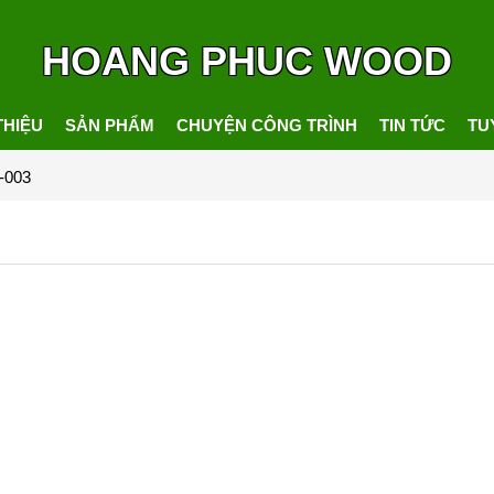
HOANG PHUC WOOD
THIỆU
SẢN PHẨM
CHUYỆN CÔNG TRÌNH
TIN TỨC
TU
D-003