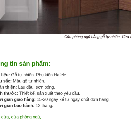
Cửa phòng ngủ bằng gỗ tự nhiên. Cửa đ
ng tin sản phẩm:
 liệu:
Gỗ tự nhiên. Phụ kiện Hafele.
u sắc:
Màu gỗ tự nhiên.
n thiện:
Lau dầu, sơn bóng.
ch thước:
Thiết kế, sản xuất theo yêu cầu.
i gian giao hàng:
15-20 ngày kể từ ngày chốt đơn hàng.
i gian bảo hành:
12 tháng.
:
cửa
,
cửa phòng ngủ
,