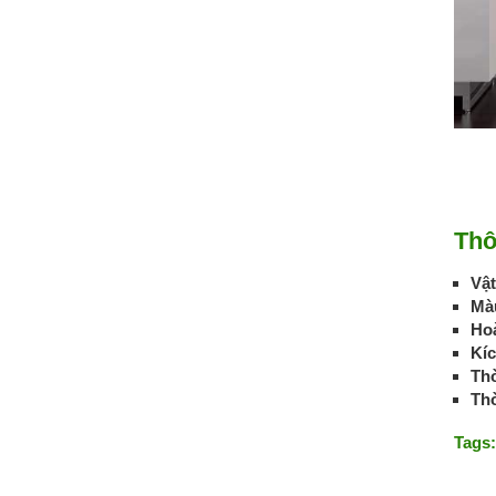
Thô
Vật
Mà
Hoà
Kí
Thờ
Thờ
Tags