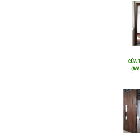
CỬA 
(WA
CỬA LÙ