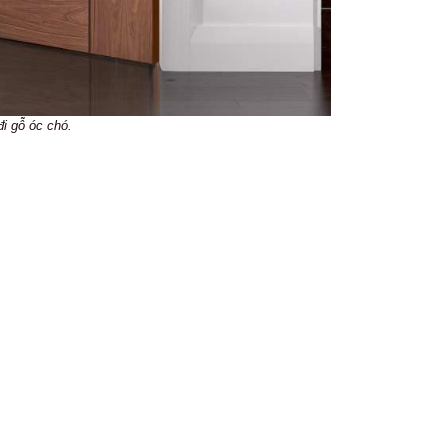
i gỗ óc chó.