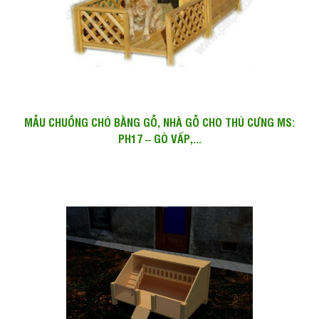
MẪU CHUỒNG CHÓ BẰNG GỖ, NHÀ GỖ CHO THÚ CƯNG MS:
PH17 – GÒ VẤP,...