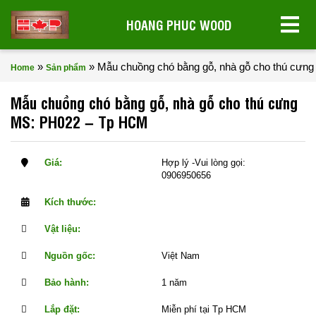
HOANG PHUC WOOD
»
»
Mẫu chuồng chó bằng gỗ, nhà gỗ cho thú cư
Home
Sản phẩm
Mẫu chuồng chó bằng gỗ, nhà gỗ cho thú cưng
MS: PH022 – Tp HCM
Giá:
Hợp lý -Vui lòng gọi:
0906950656
Kích thước:
Vật liệu:
Nguồn gốc:
Việt Nam
Bảo hành:
1 năm
Lắp đặt:
Miễn phí tại Tp HCM