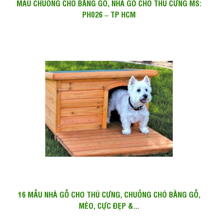
MẪU CHUỒNG CHÓ BẰNG GỖ, NHÀ GỖ CHO THÚ CƯNG MS:
PH026 – TP HCM
16 MẪU NHÀ GỖ CHO THÚ CƯNG, CHUỒNG CHÓ BẰNG GỖ,
MÈO, CỰC ĐẸP &...