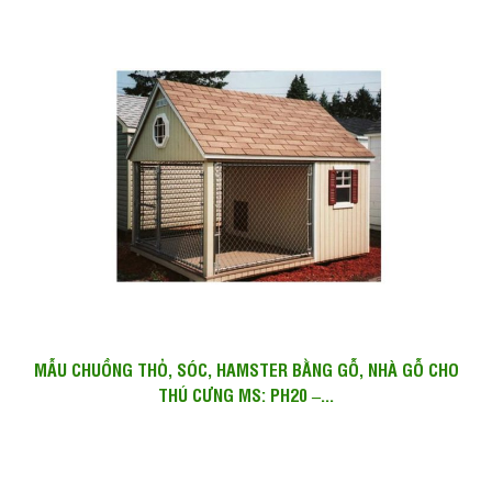
MẪU CHUỒNG THỎ, SÓC, HAMSTER BẰNG GỖ, NHÀ GỖ CHO
THÚ CƯNG MS: PH20 –...