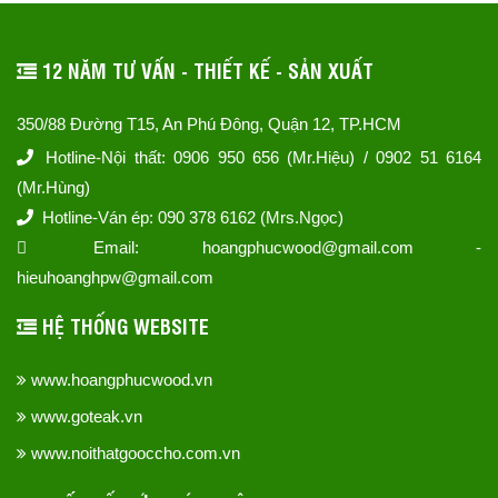
12 NĂM TƯ VẤN - THIẾT KẾ - SẢN XUẤT
350/88 Đường T15, An Phú Đông, Quận 12, TP.HCM
Hotline-Nội thất: 0906 950 656 (Mr.Hiệu) / 0902 51 6164
(Mr.Hùng)
Hotline-Ván ép: 090 378 6162 (Mrs.Ngọc)
Email: hoangphucwood@gmail.com -
hieuhoanghpw@gmail.com
HỆ THỐNG WEBSITE
www.hoangphucwood.vn
www.goteak.vn
www.noithatgooccho.com.vn