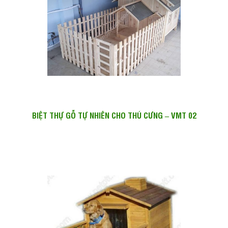
BIỆT THỰ GỖ TỰ NHIÊN CHO THÚ CƯNG – VMT 02