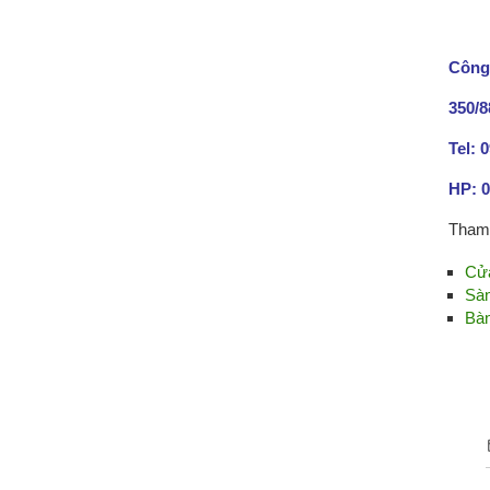
Công 
350/
Tel: 
HP: 0
Tham 
Cửa
Sàn
Bàn