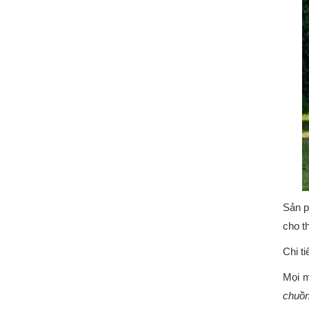
Sản p
cho t
Chi t
Mọi m
chuồn