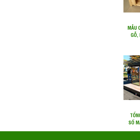
MẪU 
GỖ,
CƯN
TỔN
SỐ M