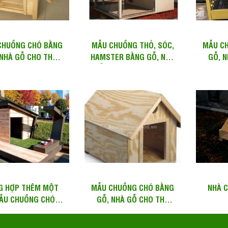
CHUỒNG CHÓ BẰNG
MẪU CHUỒNG THỎ, SÓC,
MẪU C
 NHÀ GỖ CHO THÚ
HAMSTER BẰNG GỖ, NHÀ
GỖ, 
G MS: PH01 – GÒ
GỖ CHO THÚ CƯNG MS:
CƯNG 
VẤP,...
PH20 –...
G HỢP THÊM MỘT
MẪU CHUỒNG CHÓ BẰNG
NHÀ C
ẪU CHUỒNG CHÓ –
GỖ, NHÀ GỖ CHO THÚ
HPT005
CƯNG MS: PH09 – GÒ
VẤP,...