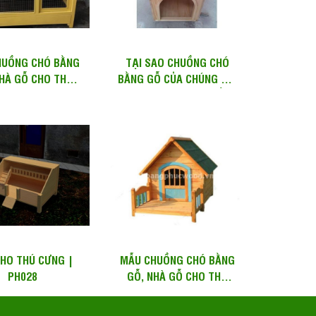
HUỒNG CHÓ BẰNG
TẠI SAO CHUỒNG CHÓ
NHÀ GỖ CHO THÚ
BẰNG GỖ CỦA CHÚNG TÔI
MS: PH012 – GÒ
CÓ GIÁ CAO HƠN PHẦN
VẤP,...
CÒN...
HO THÚ CƯNG |
MẪU CHUỒNG CHÓ BẰNG
PH028
GỖ, NHÀ GỖ CHO THÚ
CƯNG MS: PH024 – TP
HCM