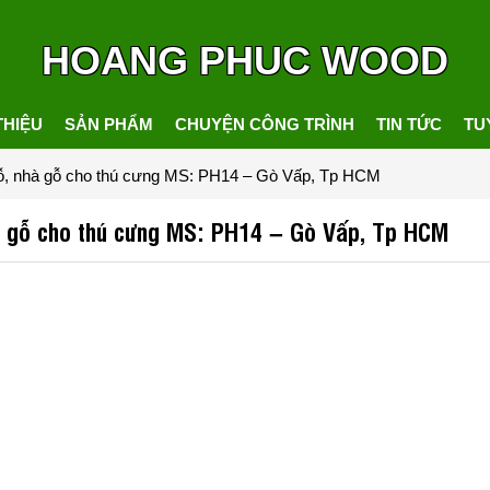
HOANG PHUC WOOD
THIỆU
SẢN PHẨM
CHUYỆN CÔNG TRÌNH
TIN TỨC
TU
ỗ, nhà gỗ cho thú cưng MS: PH14 – Gò Vấp, Tp HCM
à gỗ cho thú cưng MS: PH14 – Gò Vấp, Tp HCM