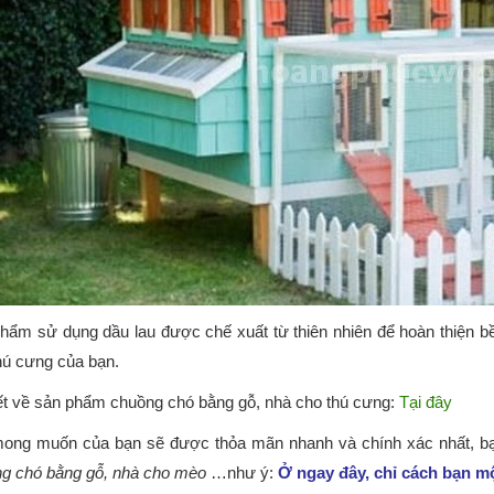
hẩm sử dụng dầu lau được chế xuất từ thiên nhiên để hoàn thiện b
hú cưng của bạn.
iết về sản phẩm chuồng chó bằng gỗ, nhà cho thú cưng:
Tại đây
ong muốn của bạn sẽ được thỏa mãn nhanh và chính xác nhất, 
g chó bằng gỗ, nhà cho mèo
…như ý:
Ở ngay đây, chỉ cách bạn mộ