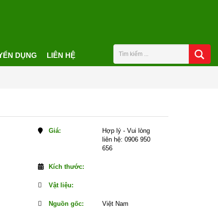
YỂN DỤNG
LIÊN HỆ
Giá:
Hợp lý - Vui lòng
liên hệ: 0906 950
656
Kích thước:
Vật liệu:
Nguồn gốc:
Việt Nam