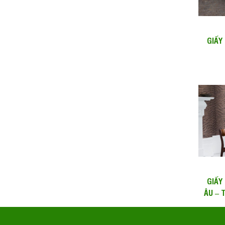
GIẤY
MOONS
GIẤY
ÂU – 