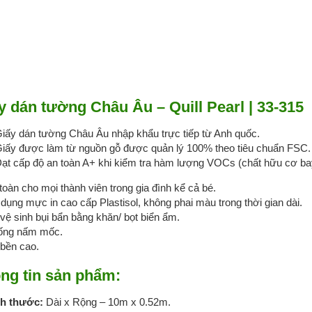
y dán tường Châu Âu – Quill Pearl | 33-315
iấy dán tường Châu Âu nhập khẩu trực tiếp từ Anh quốc.
iấy được làm từ nguồn gỗ được quản lý 100% theo tiêu chuẩn FSC.
ạt cấp độ an toàn A+ khi kiểm tra hàm lượng VOCs (chất hữu cơ bay
toàn cho mọi thành viên trong gia đình kể cả bé.
dụng mực in cao cấp Plastisol, không phai màu trong thời gian dài.
vệ sinh bụi bẩn bằng khăn/ bọt biển ẩm.
ống nấm mốc.
bền cao.
ng tin sản phẩm:
ch thước:
Dài x Rộng – 10m x 0.52m.