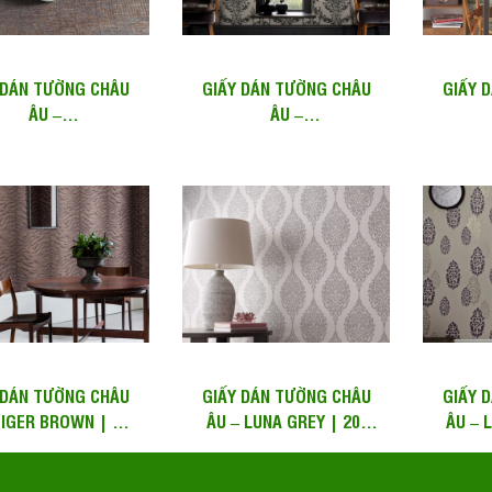
 DÁN TƯỜNG CHÂU
GIẤY DÁN TƯỜNG CHÂU
GIẤY 
ÂU –
ÂU –
TONE CHOCOLATE AND COPPER
OPAL DAMASK CHARCOAL AND GOLD
LEDGES
| 101461
| 101470
 DÁN TƯỜNG CHÂU
GIẤY DÁN TƯỜNG CHÂU
GIẤY 
TIGER BROWN | 32-
ÂU – LUNA GREY | 20-
ÂU – 
631
740