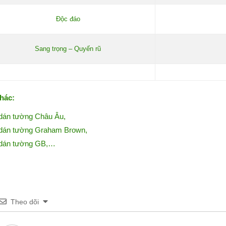
Độc đáo
Sang trọng – Quyến rũ
hác:
dán tường Châu Âu
,
dán tường Graham Brown
,
dán tường GB
,…
Theo dõi