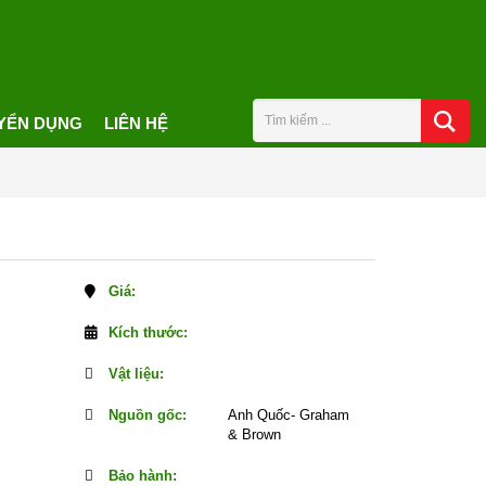
YỂN DỤNG
LIÊN HỆ
Giá:
Kích thước:
Vật liệu:
Nguồn gốc:
Anh Quốc- Graham
& Brown
Bảo hành: