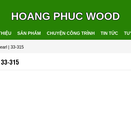
HOANG PHUC WOOD
THIỆU
SẢN PHẨM
CHUYỆN CÔNG TRÌNH
TIN TỨC
TU
arl | 33-315
| 33-315