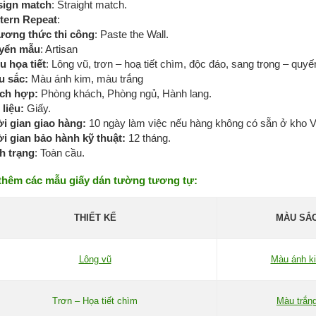
sign match
: Straight match.
tern Repeat
:
ương thức thi công
: Paste the Wall.
yển mẫu
: Artisan
u họa tiết
: Lông vũ, trơn – hoạ tiết chìm, độc đáo, sang trọng – quyế
u sắc:
Màu ánh kim, màu trắng
ích hợp:
Phòng khách, Phòng ngủ, Hành lang.
 liệu:
Giấy.
i gian giao hàng:
10 ngày làm việc nếu hàng không có sẵn ở kho V
i gian bảo hành kỹ thuật:
12 tháng.
h trạng
: Toàn cầu.
thêm các mẫu giấy dán tường tương tự:
THIẾT KẾ
MÀU SẮ
Lông vũ
Màu ánh k
Trơn – Họa tiết chìm
Màu trắn