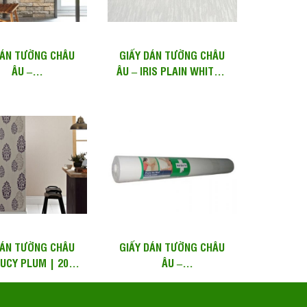
DÁN TƯỜNG CHÂU
GIẤY DÁN TƯỜNG CHÂU
ÂU –
ÂU – IRIS PLAIN WHITE |
TONE GREY AND TERRACOTTA
20-984
| 32-091
DÁN TƯỜNG CHÂU
GIẤY DÁN TƯỜNG CHÂU
LUCY PLUM | 20-
ÂU –
822
PASTE THE WALL LINING PAPER
| 13199