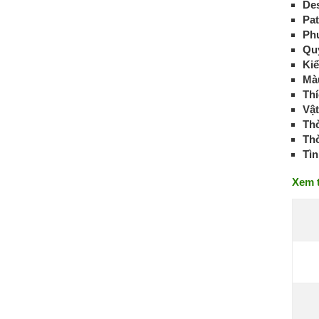
De
Pat
Ph
Qu
Kiể
Mà
Th
Vật
Thờ
Thờ
Tìn
Xem 