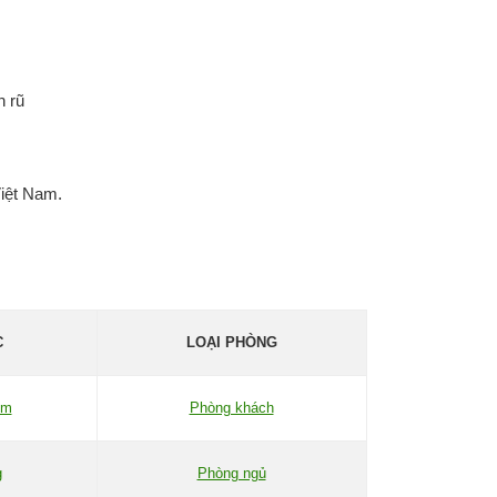
n rũ
iệt Nam.
C
LOẠI PHÒNG
im
Phòng khách
g
Phòng ngủ