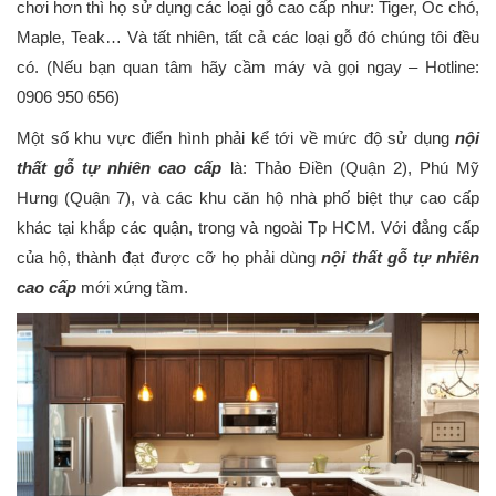
chơi hơn thì họ sử dụng các loại gỗ cao cấp như: Tiger, Óc chó,
Maple, Teak… Và tất nhiên, tất cả các loại gỗ đó chúng tôi đều
có. (Nếu bạn quan tâm hãy cầm máy và gọi ngay – Hotline:
0906 950 656)
Một số khu vực điển hình phải kể tới về mức độ sử dụng
nội
thất gỗ tự nhiên cao cấp
là: Thảo Điền (Quận 2), Phú Mỹ
Hưng (Quận 7), và các khu căn hộ nhà phố biệt thự cao cấp
khác tại khắp các quận, trong và ngoài Tp HCM. Với đẳng cấp
của hộ, thành đạt được cỡ họ phải dùng
nội thất gỗ tự nhiên
cao cấp
mới xứng tầm.