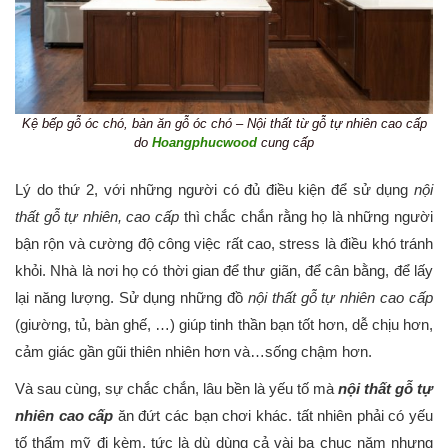
Kệ bếp gỗ óc chó, bàn ăn gỗ óc chó –
Nội thất từ gỗ tự nhiên cao cấp
do
Hoangphucwood
cung cấp
Lý do thứ 2, với những người có đủ điều kiện để sử dụng
nội
thất gỗ tự nhiên, cao cấp
thì chắc chắn rằng họ là những người
bận rộn và cường độ công việc rất cao, stress là điều khó tránh
khỏi. Nhà là nơi họ có thời gian để thư giãn, để cân bằng, để lấy
lại năng lượng. Sử dụng những đồ
nội thất gỗ tự nhiên cao cấp
(giường, tủ, bàn ghế, …) giúp tinh thần bạn tốt hơn, dễ chịu hơn,
cảm giác gần gũi thiên nhiên hơn và…sống chậm hơn.
Và sau cùng, sự chắc chắn, lâu bền là yếu tố mà
nội thất gỗ tự
nhiên cao cấp
ăn đứt các bạn chơi khác. tất nhiên phải có yếu
tố thẩm mỹ đi kèm, tức là dù dùng cả vài ba chục năm nhưng