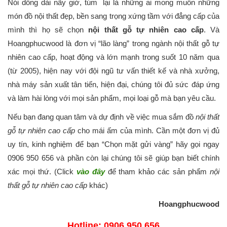
Nói dông dài nãy giờ, túm lại là những ai mong muốn những
món đồ nội thất đẹp, bền sang trọng xứng tầm với đẳng cấp của
mình thì họ sẽ chọn
nội thất gỗ tự nhiên cao cấp
. Và
Hoangphucwood là đơn vị “lão làng” trong ngành nội thất gỗ tự
nhiên cao cấp, hoạt động và lớn mạnh trong suốt 10 năm qua
(từ 2005), hiện nay với đội ngũ tư vấn thiết kế và nhà xưởng,
nhà máy sản xuất tân tiến, hiện đại, chúng tôi đủ sức đáp ứng
và làm hài lòng với mọi sản phẩm, mọi loại gỗ mà bạn yêu cầu.
Nếu bạn đang quan tâm và dự định về việc mua sắm đồ
nội thất
gỗ tự nhiên cao cấp
cho mái ấm của mình. Cần một đơn vị đủ
uy tín, kinh nghiệm để bạn “Chọn mặt gửi vàng” hãy gọi ngay
0906 950 656 và phần còn lại chúng tôi sẽ giúp bạn biết chính
xác mọi thứ. (Click
vào đây
để tham khảo các sản phẩm
nội
thất gỗ tự nhiên cao cấp
khác)
Hoangphucwood
Hotline: 0906 950 656