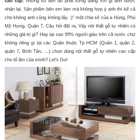
cao cấp
, nhưng số tiền đó phải xứng đáng với gì anh được
nhận lại. Sản phẩm bên em làm mà không hợp ý anh thì kể cả
cho không anh cũng không lấy. :)” một chia sẻ của a Hùng, Phú
Mỹ Hưng, Quận 7. Câu hỏi đặt ra, Vậy nội thất gỗ tự nhiên có
những giá trị gì? Hay tại sao 99% người giàu trên cả nước chứ
không riêng gì tại các Quận thuộc Tp HCM (Quận 1, quận 2,
quận 7, Bình Tân, …) chọn dùng
nội thất gỗ tự nhiên cao cấp
cho tổ ấm của mình? Let’s Go!