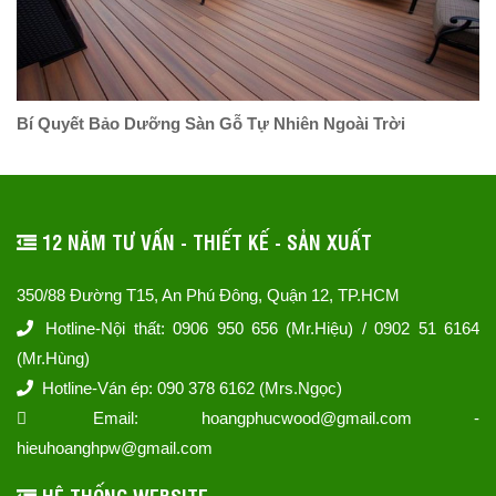
Bí Quyết Bảo Dưỡng Sàn Gỗ Tự Nhiên Ngoài Trời
12 NĂM TƯ VẤN - THIẾT KẾ - SẢN XUẤT
350/88 Đường T15, An Phú Đông, Quận 12, TP.HCM
Hotline-Nội thất: 0906 950 656 (Mr.Hiệu) / 0902 51 6164
(Mr.Hùng)
Hotline-Ván ép: 090 378 6162 (Mrs.Ngọc)
Email: hoangphucwood@gmail.com -
hieuhoanghpw@gmail.com
HỆ THỐNG WEBSITE