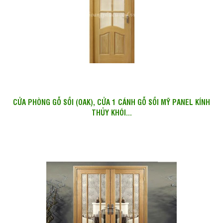
CỬA PHÒNG GỖ SỒI (OAK), CỬA 1 CÁNH GỖ SỒI MỸ PANEL KÍNH
THỦY KHÓI...