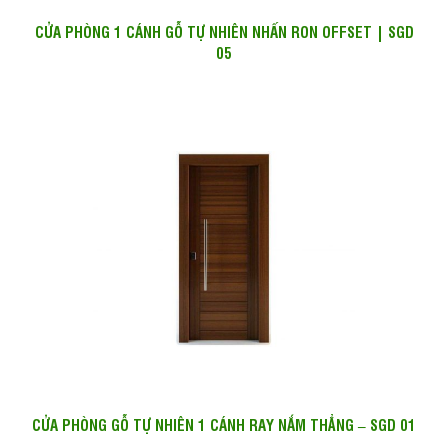
CỬA PHÒNG 1 CÁNH GỖ TỰ NHIÊN NHẤN RON OFFSET | SGD
05
CỬA PHÒNG GỖ TỰ NHIÊN 1 CÁNH RAY NẮM THẲNG – SGD 01