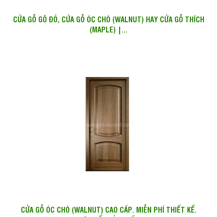
CỬA GỖ GÕ ĐỎ, CỬA GỖ ÓC CHÓ (WALNUT) HAY CỬA GỖ THÍCH
(MAPLE) |...
CỬA GỖ ÓC CHÓ (WALNUT) CAO CẤP. MIỄN PHÍ THIẾT KẾ.