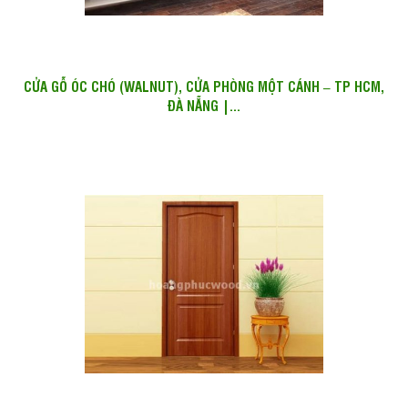
CỬA GỖ ÓC CHÓ (WALNUT), CỬA PHÒNG MỘT CÁNH – TP HCM,
ĐÀ NẴNG |...