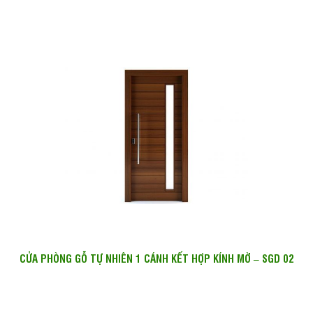
CỬA PHÒNG GỖ TỰ NHIÊN 1 CÁNH KẾT HỢP KÍNH MỜ – SGD 02