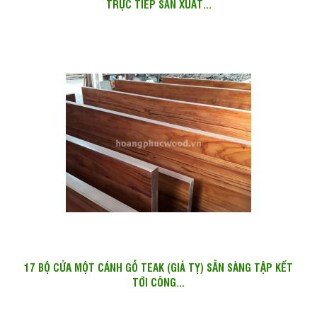
TRỰC TIẾP SẢN XUẤT...
17 BỘ CỬA MỘT CÁNH GỖ TEAK (GIẢ TỴ) SẴN SÀNG TẬP KẾT
TỚI CÔNG...