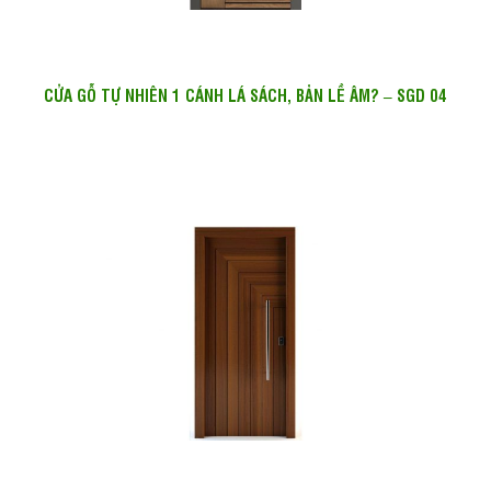
CỬA GỖ TỰ NHIÊN 1 CÁNH LÁ SÁCH, BẢN LỀ ÂM? – SGD 04