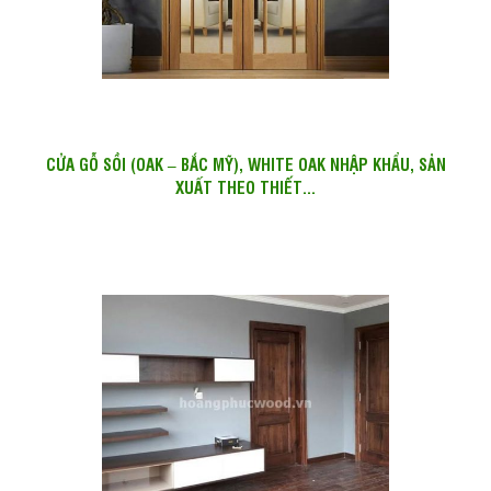
CỬA GỖ SỒI (OAK – BẮC MỸ), WHITE OAK NHẬP KHẨU, SẢN
XUẤT THEO THIẾT...