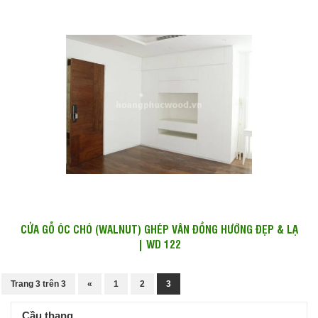
CỬA GỖ ÓC CHÓ (WALNUT) GHÉP VÂN ĐỒNG HƯỚNG ĐẸP & LẠ
| WD 122
Trang 3 trên 3
«
1
2
3
Cầu thang