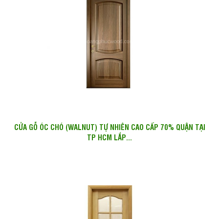
CỬA GỖ ÓC CHÓ (WALNUT) TỰ NHIÊN CAO CẤP 70% QUẬN TẠI
TP HCM LẮP...