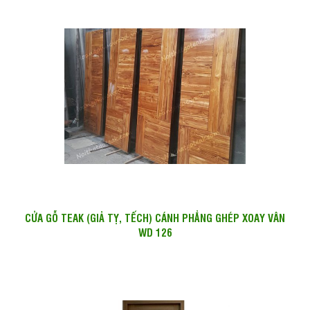
CỬA GỖ TEAK (GIẢ TỴ, TẾCH) CÁNH PHẲNG GHÉP XOAY VÂN
WD 126