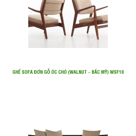
GHẾ SOFA ĐƠN GỖ ÓC CHÓ (WALNUT – BẮC MỸ) WSF10