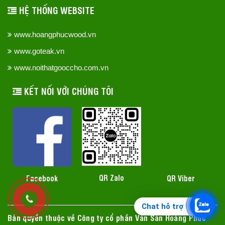
HỆ THỐNG WEBSITE
www.hoangphucwood.vn
www.goteak.vn
www.noithatgooccho.com.vn
KẾT NỐI VỚI CHÚNG TÔI
QR Zalo
Facebook
QR Viber
Chat hỗ trợ
Bản quyền thuộc về Công ty cổ phần Ván Sàn Hoàng Phúc