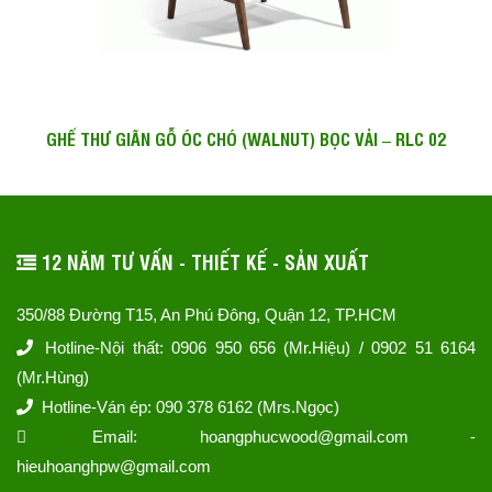
GHẾ THƯ GIÃN GỖ ÓC CHÓ (WALNUT) BỌC VẢI – RLC 02
12 NĂM TƯ VẤN - THIẾT KẾ - SẢN XUẤT
350/88 Đường T15, An Phú Đông, Quận 12, TP.HCM
Hotline-Nội thất: 0906 950 656 (Mr.Hiệu) / 0902 51 6164
(Mr.Hùng)
Hotline-Ván ép: 090 378 6162 (Mrs.Ngọc)
Email: hoangphucwood@gmail.com -
hieuhoanghpw@gmail.com