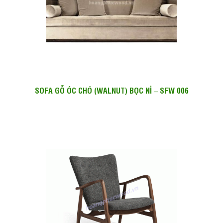
SOFA GỖ ÓC CHÓ (WALNUT) BỌC NỈ – SFW 006