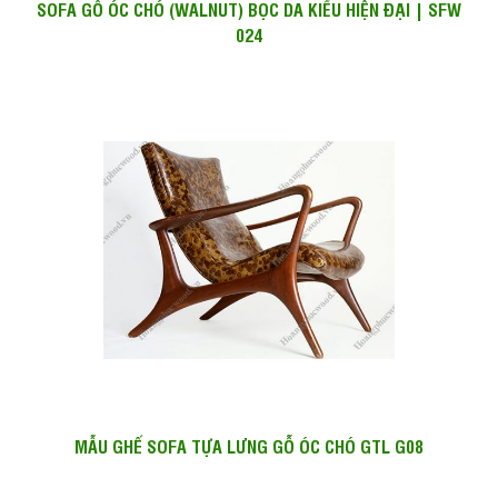
SOFA GỖ ÓC CHÓ (WALNUT) BỌC DA KIỂU HIỆN ĐẠI | SFW
024
MẪU GHẾ SOFA TỰA LƯNG GỖ ÓC CHÓ GTL G08