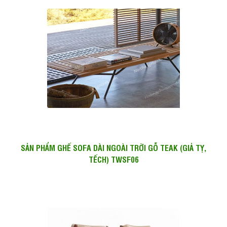
SẢN PHẨM GHẾ SOFA DÀI NGOÀI TRỜI GỖ TEAK (GIẢ TỴ,
TẾCH) TWSF06