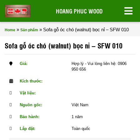
HOANG PHUC WOOD
»
»
Sofa gỗ óc chó (walnut) bọc nỉ – SFW 010
Home
Sản phẩm
Sofa gỗ óc chó (walnut) bọc nỉ – SFW 010
Giá:
Hợp lý - Vui lòng liên hệ: 0906
950 656
Kích thước:
Vật liệu:
Nguồn gốc:
Việt Nam
Bảo hành:
1 năm
Lắp đặt:
Toàn quốc