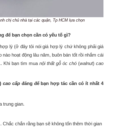
 anh chị chủ nhà tại các quận, Tp HCM lựa chọn
g để bạn chọn cần có yếu tố gì?
p lý (ở đây tôi nói giá hợp lý chứ không phải giá
ệp nào hoạt động lâu năm, buôn bán tốt rồi nhắm cái
ốt.. Khi bạn tìm mua
nội thất gỗ óc chó
(
walnut
)
cao
)
cao cấp
đáng để bạn hợp tác cần có ít nhất 4
 trung gian.
 Chắc chắn rằng bạn sẽ không tốn thêm thời gian