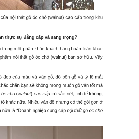
a nội thất gỗ óc chó (walnut) cao cấp trong khu
ian thực sự đẳng cấp và sang trọng?
ấp trong một phân khúc khách hàng hoàn toàn khác
 phẩm nội thất gỗ óc chó (walnut) bạn sở hữu. Vậy
ộ đẹp của màu và vân gỗ, độ bền gỗ và tỷ lệ mắt
? Chắc chắn bạn sẽ không mong muốn gỗ vân tốt mà
ỗ óc chó
(
walnut
)
cao cấp
có sắc nét, tinh tế không,
 tố khác nữa. Nhiều vấn đề nhưng có thể gói gọn ở
ơn nữa là “Doanh nghiệp cung cấp
nội thất gỗ óc chó