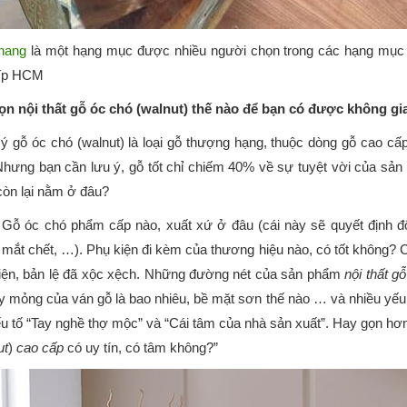
hang
là một hạng mục được nhiều người chọn trong các hạng mục củ
Tp HCM
ọn nội thất gỗ óc chó (walnut) thế nào để bạn có được không g
ý gỗ óc chó (walnut) là loại gỗ thượng hạng, thuộc dòng gỗ cao c
 Nhưng bạn cần lưu ý, gỗ tốt chỉ chiếm 40% về sự tuyệt vời của sản
òn lại nằm ở đâu?
 Gỗ óc chó phẩm cấp nào, xuất xứ ở đâu (cái này sẽ quyết định đ
 mắt chết, …). Phụ kiện đi kèm của thương hiệu nào, có tốt không
iện, bản lệ đã xộc xệch. Những đường nét của sản phẩm
nội thất g
y mỏng của ván gỗ là bao nhiêu, bề mặt sơn thế nào … và nhiều yếu
ếu tố “Tay nghề thợ mộc” và “Cái tâm của nhà sản xuất”. Hay gọn h
ut
)
cao cấp
có uy tín, có tâm không?”