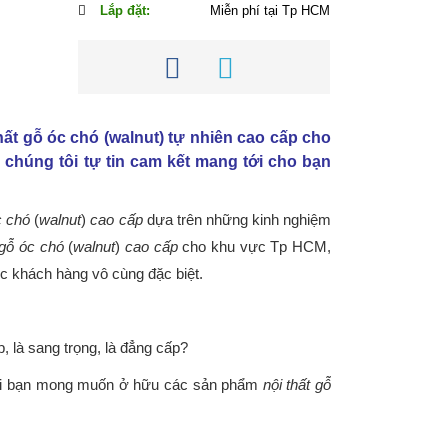
Lắp đặt:
Miễn phí tại Tp HCM
hất gỗ óc chó (walnut) tự nhiên cao cấp cho
chúng tôi tự tin cam kết mang tới cho bạn
c chó
(
walnut
)
cao cấp
dựa trên những kinh nghiệm
 gỗ óc chó
(
walnut
)
cao cấp
cho khu vực Tp HCM,
c khách hàng vô cùng đặc biệt.
p, là sang trọng, là đẳng cấp?
 khi bạn mong muốn ở hữu các sản phẩm
nội thất gỗ