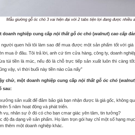
Mẫu giường gỗ óc chó 3 vai hiện đại với 2 tabs tiện lợi đang được nhiều
t doanh nghiệp cung cấp
nội thất gỗ óc chó
(
walnut
)
cao cấp
đán
 người quen hỏi tôi làm sao để mua được một sản phẩm tốt với giá hợ
nên mua ở đâu. Tôi trả lời, anh cứ tìm cửa hàng, công ty, doanh nghi
ừa túi tiền là múc, nếu đó là chỗ trực tiếp sản xuất luôn thì càng t
ng vậy, vì thời buổi này tiền nào của nấy”
vậy chứ, một doanh nghiệp cung cấp
nội thất gỗ óc chó
(
walnut
ố sau:
xưởng sản xuất để đảm bảo giá bạn nhận được là giá gốc, không qua
trên 5 năm hoạt động và phát triển.
h vụ, nhân sự ở đó có cho bạn cmar giác yên tâm, tin tưởng?
 độ đa dạng về sản phẩm. Họ làm trọn gói hay chỉ một số hạng mục.
tìm thêm một doanh nghiệp khác.