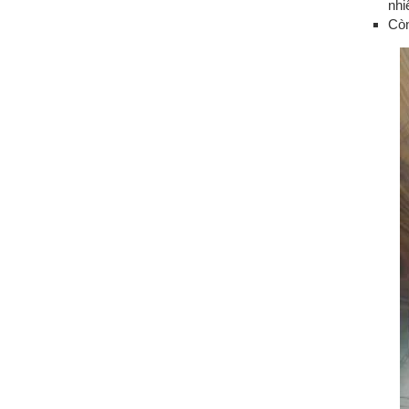
nhi
Còn