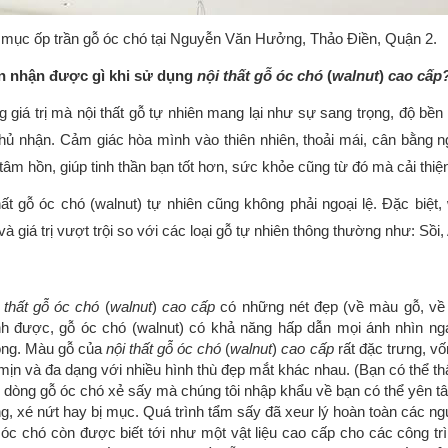
mục ốp trần gỗ óc chó tại Nguyễn Văn Hưởng, Thảo Điền, Quận 2.
n nhận được gì khi sử dụng
nội thất gỗ óc chó
(
walnut
)
cao cấp
 giá trị mà nội thất gỗ tự nhiên mang lại như sự sang trọng, độ bền 
hủ nhận. Cảm giác hòa mình vào thiên nhiên, thoải mái, cân bằng ng
 tâm hồn, giúp tinh thần bạn tốt hơn, sức khỏe cũng từ đó mà cải thiệ
hất gỗ óc chó (walnut) tự nhiên cũng không phải ngoại lệ. Đặc biệ
và giá trị vượt trội so với các loại gỗ tự nhiên thông thường như: Sồi
 thất gỗ óc chó
(
walnut
)
cao cấp
có những nét đẹp (về màu gỗ, về 
h được, gỗ óc chó (walnut) có khả năng hấp dẫn mọi ánh nhìn ngay 
ng. Màu gỗ của
nội thất gỗ óc chó
(
walnut
)
cao cấp
rất đặc trưng, v
mịn và đa dạng với nhiều hình thù đẹp mắt khác nhau. (Bạn có thể th
 dòng gỗ óc chó xẻ sấy mà chúng tôi nhập khẩu về bạn có thể yên tâ
g, xé nứt hay bị mục. Quá trình tẩm sấy đã xeur lý hoàn toàn các ng
óc chó còn được biết tới như một vật liệu cao cấp cho các công tr