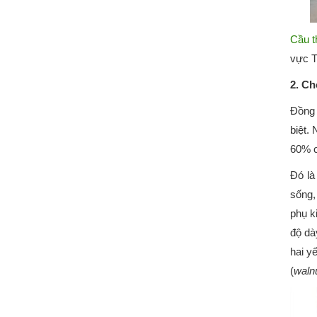
Cầu t
vực 
2. Ch
Đồng 
biệt.
60% c
Đó là
sống,
phụ k
độ dà
hai y
(
waln