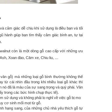
?
và cảm giác dễ chịu khi sử dụng là điều bạn và tối
ũ hành giúp bạn tìm thấy cảm giác bình an, tự tại
n.
t, walnut còn là một dòng gỗ cao cấp với những ưu
, Ash, Xoan đào, Căm xe, Chiu liu, …
vân gỗ) mà những loại gỗ bình thường không thể
từ cái nhìn đầu trong khi nhiều loại gỗ khác thì
ốn nó đã là màu của sự sang trọng và quý phái. Vân
ấy trong các bức hình chụp thực tế).
m sử dụng và không phải lo nghỉ về việc gỗ bị mo
uy cơ sinh mối mọt từ gỗ.
ình hạng sang, của những chủ nhà yêu thích gỗ tự