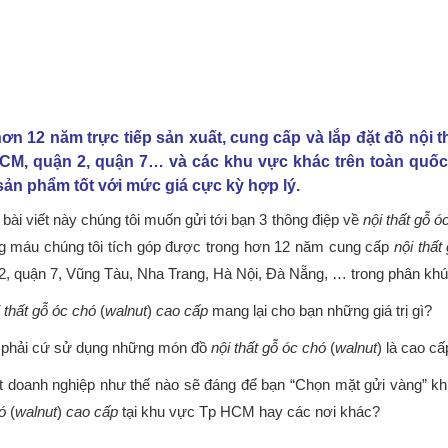
hơn 12 năm trực tiếp sản xuất, cung cấp và lắp đặt đồ nội t
CM, quận 2, quận 7… và các khu vực khác trên toàn quốc 
sản phẩm tốt với mức giá cực kỳ hợp lý.
 bài viết này chúng tôi muốn gửi tới bạn 3 thông điệp về
nội thất gỗ ó
 máu chúng tôi tích góp được trong hơn 12 năm cung cấp
nội thất
2, quận 7, Vũng Tàu, Nha Trang, Hà Nội, Đà Nẵng, … trong phân khú
 thất gỗ óc chó
(
walnut
)
cao cấp
mang lại cho bạn những giá trị gì?
 phải cứ sử dụng những món đồ
nội thất gỗ óc chó
(
walnut
) là cao cấ
t doanh nghiệp như thế nào sẽ đáng để bạn “Chọn mặt gửi vàng”
ó
(
walnut
)
cao cấp
tại khu vực Tp HCM hay các nơi khác?