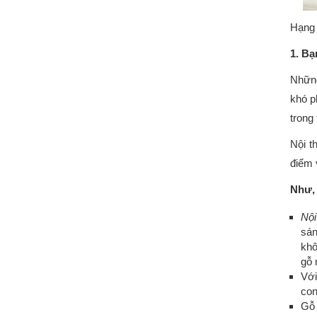
Hạng 
1. Bạ
Những
khó p
trong
Nội t
điểm 
Như,
Nội
sán
khô
gỗ 
Với
con
Gỗ 