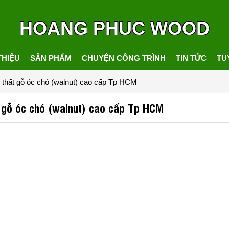
HOANG PHUC WOOD
THIỆU
SẢN PHẨM
CHUYỆN CÔNG TRÌNH
TIN TỨC
TU
i thất gỗ óc chó (walnut) cao cấp Tp HCM
t gỗ óc chó (walnut) cao cấp Tp HCM