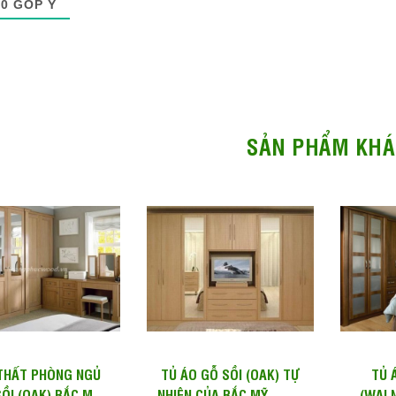
0
GÓP Ý
SẢN PHẨM KHÁ
 THẤT PHÒNG NGỦ
TỦ ÁO GỖ SỒI (OAK) TỰ
TỦ 
ỒI (OAK) BẮC MỸ
NHIÊN CỦA BẮC MỸ – MS:
(WALN