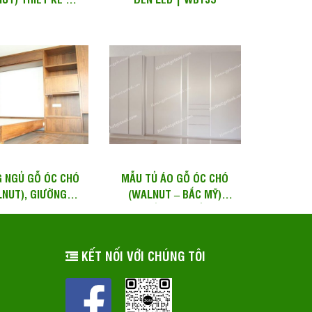
T TẠI HCM, QUẬN
2,7,...
 NGỦ GỖ ÓC CHÓ
MẪU TỦ ÁO GỖ ÓC CHÓ
NUT), GIƯỜNG
(WALNUT – BẮC MỸ)
 MINH, GIƯỜNG
CÁNH MỞ SƠN TRẮNG –...
ẾP | WB 120
KẾT NỐI VỚI CHÚNG TÔI