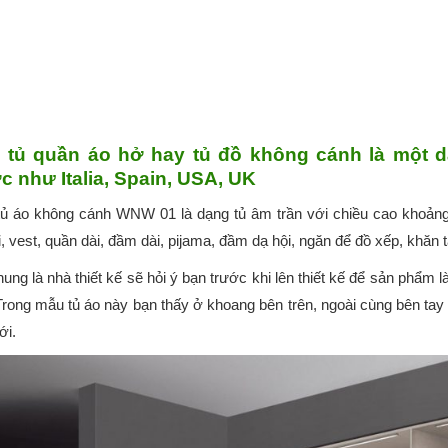
 tủ quần áo hở hay tủ đồ không cánh là một dạ
 như Italia, Spain, USA, UK
ủ áo không cánh WNW 01 là dạng tủ âm trần với chiều cao khoảng
, vest, quần dài, đầm dài, pijama, đầm dạ hội, ngăn để đồ xếp, khăn 
hung là nhà thiết kế sẽ hỏi ý bạn trước khi lên thiết kế để sản phẩ
Trong mẫu tủ áo này bạn thấy ở khoang bên trên, ngoài cùng bên tay t
ới.