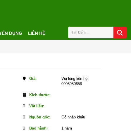
YỂN DỤNG
LIÊN HỆ
Giá:
Vui lòng liên hệ
0906950656
Kích thước:
Vật liệu:
Nguồn gốc:
Gỗ nhập khẩu
Bảo hành:
1 năm