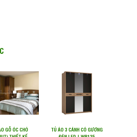
C
ÁO GỖ ÓC CHÓ
TỦ ÁO 3 CÁNH CÓ GƯƠNG
UT) THIẾT KẾ &
ĐÈN LED | WB135