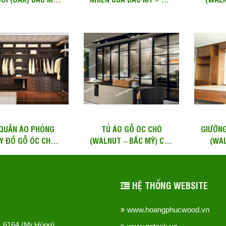
 MÀU TỰ NHIÊN –
TAW 106 –...
LẮP ĐẶ
BSR...
QUẦN ÁO PHÒNG
TỦ ÁO GỖ ÓC CHÓ
GIƯỜNG
Y ĐỒ GỖ ÓC CHÓ
(WALNUT – BẮC MỸ) CỬA
(WAL
LNUT) CAO KỊCH
KÍNH KHUNG INOX HIỆN
THÔNG
RẦN , KHÔNG...
ĐẠI...
X
HỆ THỐNG WEBSITE
www.hoangphucwood.vn
51 6164 (Mr.Hùng)