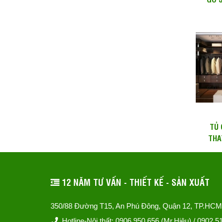
SƠN
TỦ 
THA
(WA
T
12 NĂM TƯ VẤN - THIẾT KẾ - SẢN XUẤT
350/88 Đường T15, An Phú Đông, Quận 12, TP.HCM
Hotline-Nội thất: 0906 950 656 (Mr.Hiệu) / 0902 