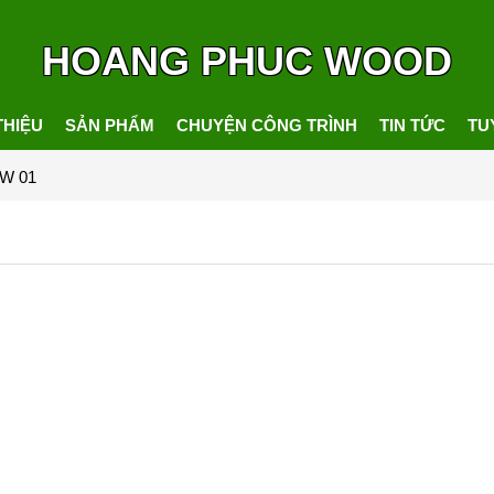
HOANG PHUC WOOD
THIỆU
SẢN PHẨM
CHUYỆN CÔNG TRÌNH
TIN TỨC
TU
NW 01