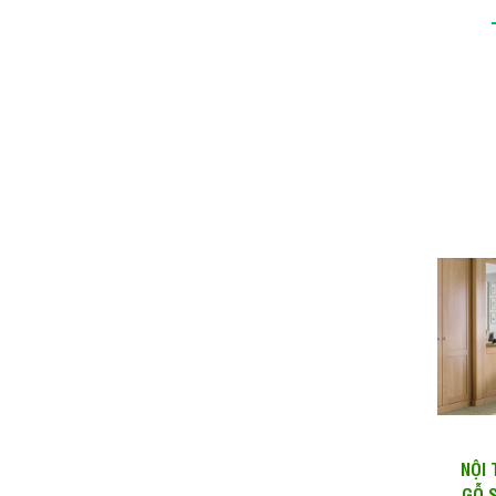
NỘI
GỖ S