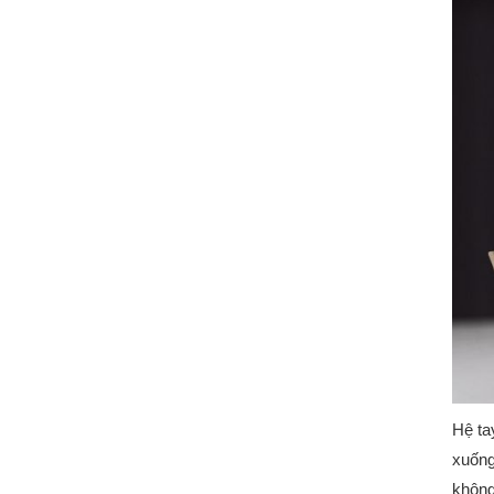
Hệ ta
xuống
không