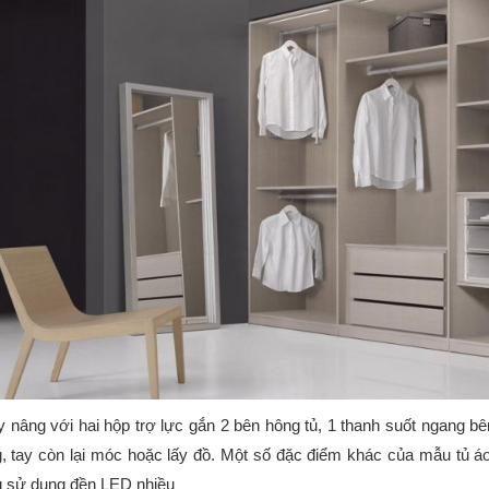
y nâng với hai hộp trợ lực gắn 2 bên hông tủ, 1 thanh suốt ngang b
, tay còn lại móc hoặc lấy đồ. Một số đặc điểm khác của mẫu tủ á
 sử dụng đền LED nhiều