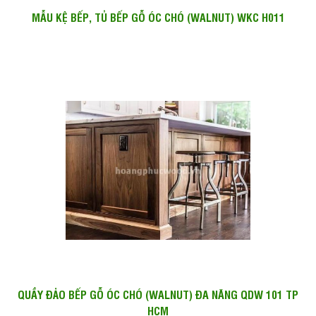
MẪU KỆ BẾP, TỦ BẾP GỖ ÓC CHÓ (WALNUT) WKC H011
QUẦY ĐẢO BẾP GỖ ÓC CHÓ (WALNUT) ĐA NĂNG QDW 101 TP
HCM