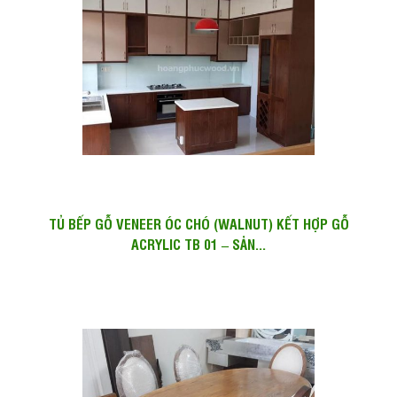
TỦ BẾP GỖ VENEER ÓC CHÓ (WALNUT) KẾT HỢP GỖ
ACRYLIC TB 01 – SẢN...