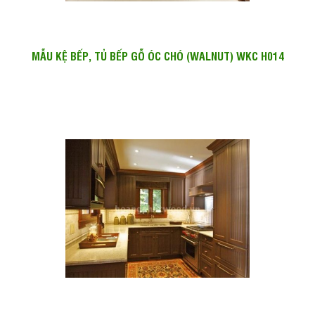
MẪU KỆ BẾP, TỦ BẾP GỖ ÓC CHÓ (WALNUT) WKC H014