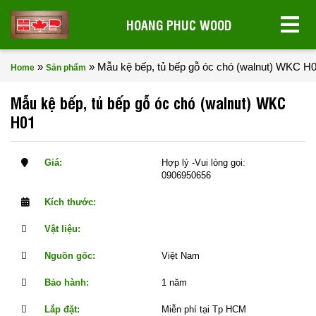
HOANG PHUC WOOD
»
»
Mẫu kệ bếp, tủ bếp gỗ óc chó (walnut) WKC H
Home
Sản phẩm
Mẫu kệ bếp, tủ bếp gỗ óc chó (walnut) WKC
H01
Giá:
Hợp lý -Vui lòng gọi:
0906950656
Kích thước:
Vật liệu:
Nguồn gốc:
Việt Nam
Bảo hành:
1 năm
Lắp đặt:
Miễn phí tại Tp HCM