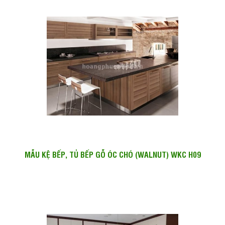
MẪU KỆ BẾP, TỦ BẾP GỖ ÓC CHÓ (WALNUT) WKC H09