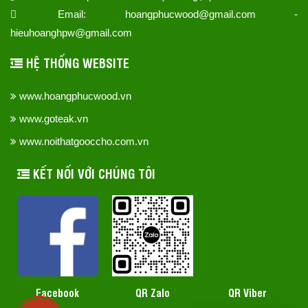
Email: hoangphucwood@gmail.com -
hieuhoanghpw@gmail.com
HỆ THỐNG WEBSITE
www.hoangphucwood.vn
www.goteak.vn
www.noithatgooccho.com.vn
KẾT NỐI VỚI CHÚNG TÔI
QR Zalo
Facebook
QR Viber