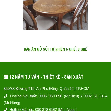
BÀN ĂN GỖ SỒI TỰ NHIÊN 6 GHẾ, 8 GHẾ
12 NĂM TƯ VẤN - THIẾT KẾ - SẢN XUẤT
350/88 Đường T15, An Phú Đông, Quận 12, TP.HCM
Hotline-Nội thất: 0906 950 656 (Mr.Hiệu) / 0902 51 6164
(Mr.Hùng)
Hotline-Ván ép: 090 378 6162 (Mrs.Ngọc)