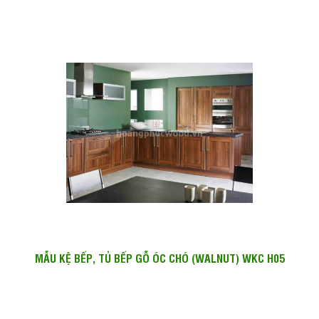
MẪU KỆ BẾP, TỦ BẾP GỖ ÓC CHÓ (WALNUT) WKC H05