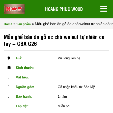
HOANG PHUC WOOD
»
»
Mẫu ghế bàn ăn gỗ óc chó walnut tự nhiên có 
Home
Sản phẩm
Mẫu ghế bàn ăn gỗ óc chó walnut tự nhiên có
tay – GBA G26
Giá:
Vui lòng liên hệ
Kích thước:
Vật liệu:
Nguồn gốc:
Gỗ nhập khẩu từ Bắc Mỹ
Bảo hành:
1 năm
Lắp đặt:
Miễn phí