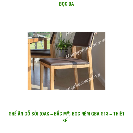
BỌC DA
GHẾ ĂN GỖ SỒI (OAK – BẮC MỸ) BỌC NỆM GBA G13 – THIẾT
KẾ...