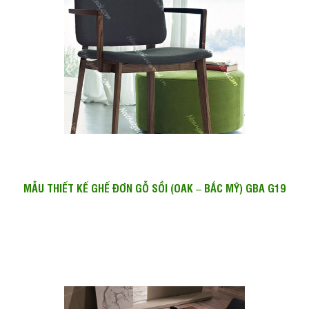
MẪU THIẾT KẾ GHẾ ĐƠN GỖ SỒI (OAK – BẮC MỸ) GBA G19