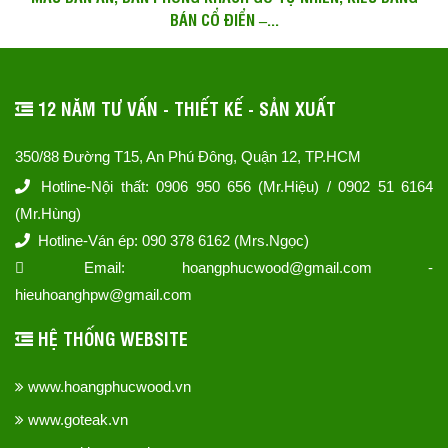
BÁN CỔ ĐIỂN –...
12 NĂM TƯ VẤN - THIẾT KẾ - SẢN XUẤT
350/88 Đường T15, An Phú Đông, Quận 12, TP.HCM
Hotline-Nội thất: 0906 950 656 (Mr.Hiệu) / 0902 51 6164
(Mr.Hùng)
Hotline-Ván ép: 090 378 6162 (Mrs.Ngọc)
Email: hoangphucwood@gmail.com -
hieuhoanghpw@gmail.com
HỆ THỐNG WEBSITE
www.hoangphucwood.vn
www.goteak.vn