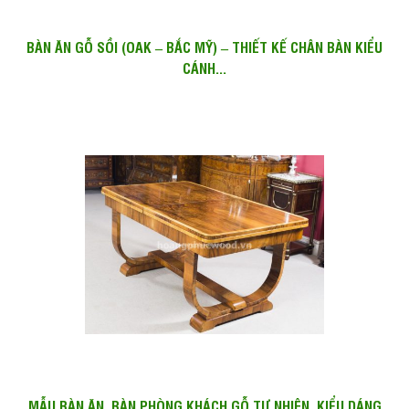
BÀN ĂN GỖ SỒI (OAK – BẮC MỸ) – THIẾT KẾ CHÂN BÀN KIỂU
CÁNH...
MẪU BÀN ĂN, BÀN PHÒNG KHÁCH GỖ TỰ NHIÊN, KIỂU DÁNG