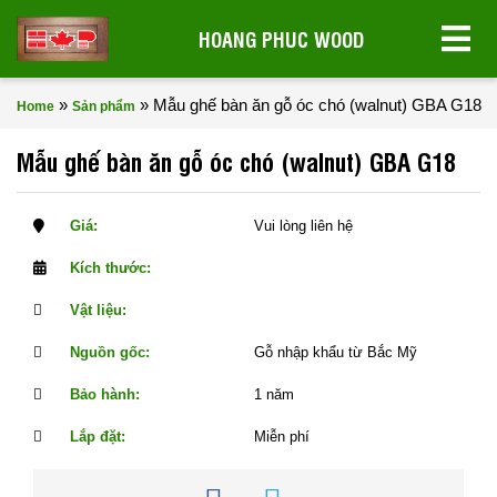
HOANG PHUC WOOD
»
»
Mẫu ghế bàn ăn gỗ óc chó (walnut) GBA G18
Home
Sản phẩm
Mẫu ghế bàn ăn gỗ óc chó (walnut) GBA G18
Giá:
Vui lòng liên hệ
Kích thước:
Vật liệu:
Nguồn gốc:
Gỗ nhập khẩu từ Bắc Mỹ
Bảo hành:
1 năm
Lắp đặt:
Miễn phí