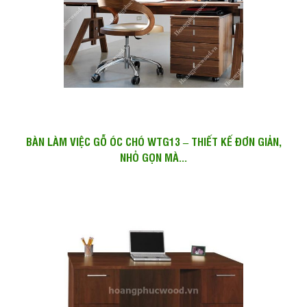
BÀN LÀM VIỆC GỖ ÓC CHÓ WTG13 – THIẾT KẾ ĐƠN GIẢN,
NHỎ GỌN MÀ...