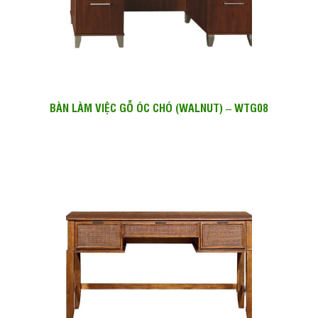
BÀN LÀM VIỆC GỖ ÓC CHÓ (WALNUT) – WTG08