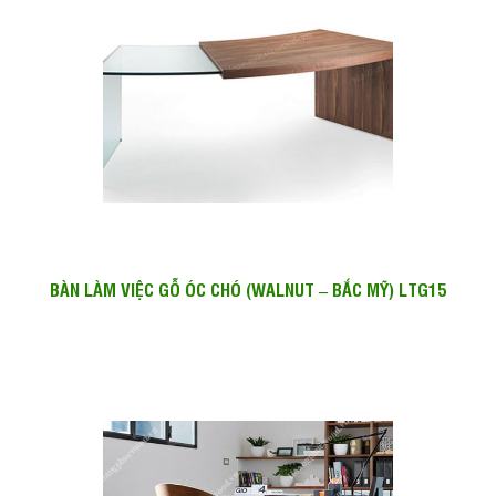
BÀN LÀM VIỆC GỖ ÓC CHÓ (WALNUT – BẮC MỸ) LTG15