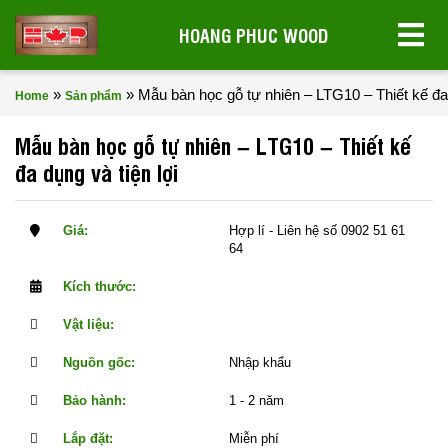
HOANG PHUC WOOD
»
»
Mẫu bàn học gỗ tự nhiên – LTG10 – Thiết kế đa 
Home
Sản phẩm
Mẫu bàn học gỗ tự nhiên – LTG10 – Thiết kế
đa dụng và tiện lợi
Giá:
Hợp lí - Liên hệ số 0902 51 61
64
Kích thước:
Vật liệu:
Nguồn gốc:
Nhập khẩu
Bảo hành:
1 - 2 năm
Lắp đặt:
Miễn phí