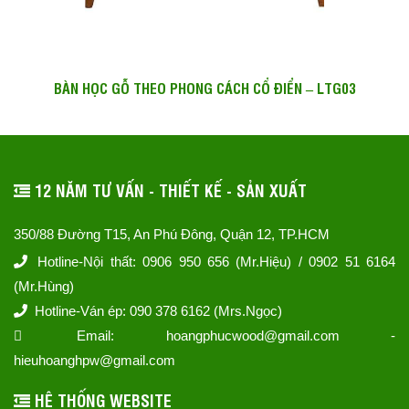
BÀN HỌC GỖ THEO PHONG CÁCH CỔ ĐIỂN – LTG03
12 NĂM TƯ VẤN - THIẾT KẾ - SẢN XUẤT
350/88 Đường T15, An Phú Đông, Quận 12, TP.HCM
Hotline-Nội thất: 0906 950 656 (Mr.Hiệu) / 0902 51 6164
(Mr.Hùng)
Hotline-Ván ép: 090 378 6162 (Mrs.Ngọc)
Email: hoangphucwood@gmail.com -
hieuhoanghpw@gmail.com
HỆ THỐNG WEBSITE