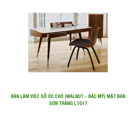
BÀN LÀM VIỆC GỖ ÓC CHÓ (WALNUT – BẮC MỸ) MẶT BÀN
SƠN TRẮNG LTG17