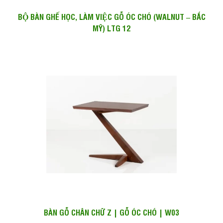
BỘ BÀN GHẾ HỌC, LÀM VIỆC GỖ ÓC CHÓ (WALNUT – BẮC
MỸ) LTG 12
BÀN GỖ CHÂN CHỮ Z | GỖ ÓC CHÓ | W03