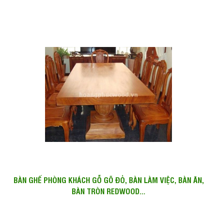
BÀN GHẾ PHÒNG KHÁCH GỖ GÕ ĐỎ, BÀN LÀM VIỆC, BÀN ĂN,
BÀN TRÒN REDWOOD...