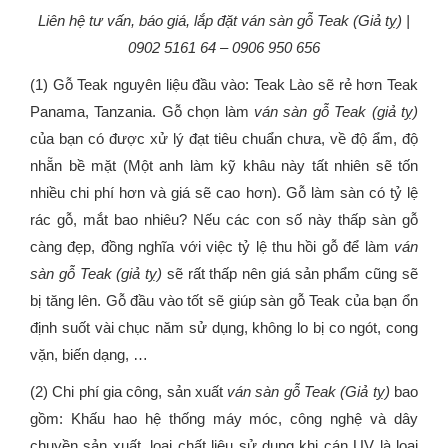
Liên hệ tư vấn, báo giá, lắp đặt ván sàn gỗ Teak (Giả tỵ) |
0902 5161 64 – 0906 950 656
(1) Gỗ Teak nguyên liệu đầu vào: Teak Lào sẽ rẻ hơn Teak
Panama, Tanzania. Gỗ chọn làm
ván sàn gỗ Teak (giả tỵ)
của bạn có được xử lý đạt tiêu chuẩn chưa, về độ ẩm, độ
nhẵn bề mặt (Một anh làm kỹ khâu này tất nhiên sẽ tốn
nhiều chi phí hơn và giá sẽ cao hơn). Gỗ làm sàn có tỷ lệ
rác gỗ, mắt bao nhiêu? Nếu các con số này thấp sàn gỗ
càng đẹp, đồng nghĩa với việc tỷ lệ thu hồi gỗ để làm
ván
sàn gỗ Teak (giả tỵ)
sẽ rất thấp nên giá sản phẩm cũng sẽ
bị tăng lên. Gỗ đầu vào tốt sẽ giúp sàn gỗ Teak của bạn ổn
định suốt vài chục năm sử dụng, không lo bị co ngót, cong
vặn, biến dạng, …
(2) Chi phí gia công, sản xuất
ván sàn gỗ Teak (Giả tỵ)
bao
gồm: Khấu hao hệ thống máy móc, công nghệ và dây
chuyền sản xuất, loại chất liệu sử dụng khi cán UV là loại