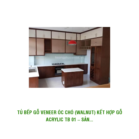
TỦ BẾP GỖ VENEER ÓC CHÓ (WALNUT) KẾT HỢP GỖ
ACRYLIC TB 01 – SẢN...