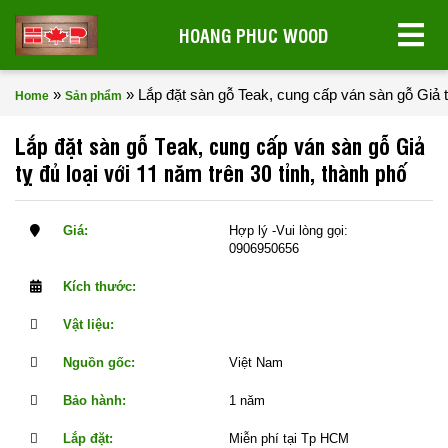
HOANG PHUC WOOD
»
»
Lắp đặt sàn gỗ Teak, cung cấp ván sàn gỗ Giả tỵ
Home
Sản phẩm
Lắp đặt sàn gỗ Teak, cung cấp ván sàn gỗ Giả
tỵ đủ loại với 11 năm trên 30 tỉnh, thành phố
Giá:
Hợp lý -Vui lòng gọi:
0906950656
Kích thước:
Vật liệu:
Nguồn gốc:
Việt Nam
Bảo hành:
1 năm
Lắp đặt:
Miễn phí tại Tp HCM