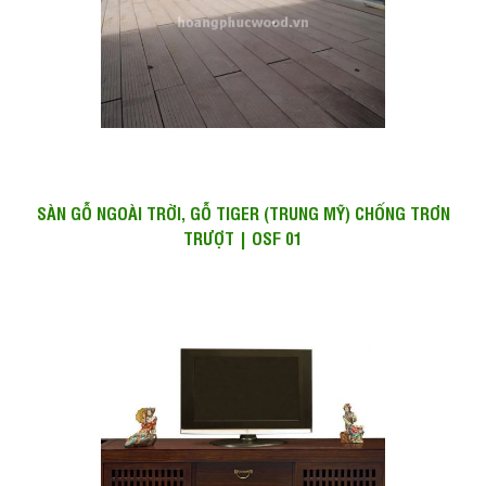
SÀN GỖ NGOÀI TRỜI, GỖ TIGER (TRUNG MỸ) CHỐNG TRƠN
TRƯỢT | OSF 01