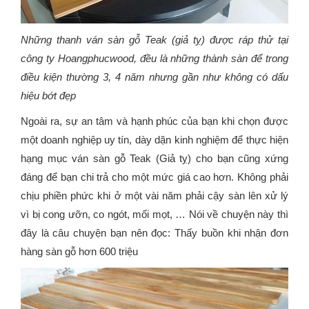
Những thanh ván sàn gỗ Teak (giả tỵ) được ráp thử tại
công ty Hoangphucwood, đều là những thành sàn để trong
điều kiện thường 3, 4 năm nhưng gần như không có dấu
hiệu bớt đẹp
Ngoài ra, sự an tâm và hạnh phúc của bạn khi chọn được
một doanh nghiệp uy tín, dày dặn kinh nghiệm để thực hiện
hạng mục ván sàn gỗ Teak (Giả tỵ) cho bạn cũng xứng
đáng để bạn chi trả cho một mức giá cao hơn. Không phải
chịu phiền phức khi ở một vài năm phải cậy sàn lên xử lý
vì bị cong ưỡn, co ngót, mối mọt, … Nói về chuyện này thì
đây là câu chuyện bạn nên đọc: Thấy buồn khi nhận đơn
hàng sàn gỗ hơn 600 triệu