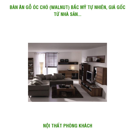
BÀN ĂN GỖ ÓC CHÓ (WALNUT) BẮC MỸ TỰ NHIÊN, GIÁ GỐC
TỪ NHÀ SẢN...
NỘI THẤT PHÒNG KHÁCH