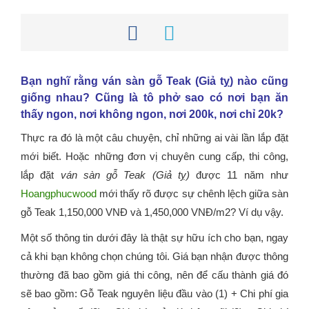
Bạn nghĩ rằng ván sàn gỗ Teak (Giả tỵ) nào cũng
giống nhau? Cũng là tô phở sao có nơi bạn ăn
thấy ngon, nơi không ngon, nơi 200k, nơi chỉ 20k?
Thực ra đó là một câu chuyện, chỉ những ai vài lần lắp đặt
mới biết. Hoặc những đơn vị chuyên cung cấp, thi công,
lắp đặt
ván sàn gỗ Teak (Giả tỵ)
được 11 năm như
Hoangphucwood
mới thấy rõ được sự chênh lệch giữa sàn
gỗ Teak 1,150,000 VNĐ và 1,450,000 VNĐ/m2? Ví dụ vậy.
Một số thông tin dưới đây là thật sự hữu ích cho bạn, ngay
cả khi bạn không chọn chúng tôi. Giá bạn nhận được thông
thường đã bao gồm giá thi công, nên để cấu thành giá đó
sẽ bao gồm: Gỗ Teak nguyên liệu đầu vào (1) + Chi phí gia