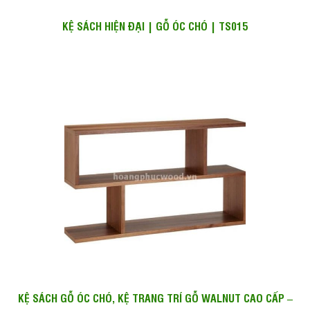
KỆ SÁCH HIỆN ĐẠI | GỖ ÓC CHÓ | TS015
KỆ SÁCH GỖ ÓC CHÓ, KỆ TRANG TRÍ GỖ WALNUT CAO CẤP –