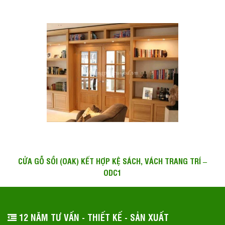
CỬA GỖ SỒI (OAK) KẾT HỢP KỆ SÁCH, VÁCH TRANG TRÍ –
ODC1
12 NĂM TƯ VẤN - THIẾT KẾ - SẢN XUẤT