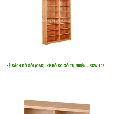
KỆ SÁCH GỖ SỒI (OAK), KỆ HỒ SƠ GỖ TỰ NHIÊN – BSW 103...