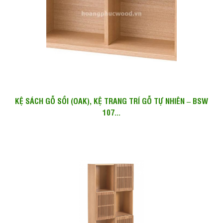
KỆ SÁCH GỖ SỒI (OAK), KỆ TRANG TRÍ GỖ TỰ NHIÊN – BSW
107...