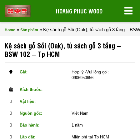
HOANG PHUC WOOD
»
»
Kệ sách gỗ Sồi (Oak), tủ sách gỗ 3 tầng – B
Home
Sản phẩm
Kệ sách gỗ Sồi (Oak), tủ sách gỗ 3 tầng –
BSW 102 – Tp HCM
Giá:
Hợp lý -Vui lòng gọi:
0906950656
Kích thước:
Vật liệu:
Nguồn gốc:
Việt Nam
Bảo hành:
1 năm
Lắp đặt:
Miễn phí tại Tp HCM