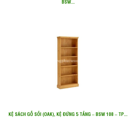
BSW...
KỆ SÁCH GỖ SỒI (OAK), KỆ ĐỨNG 5 TẦNG – BSW 108 – TP...