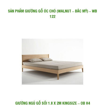
SẢN PHẨM GIƯỜNG GỖ ÓC CHÓ (WALNUT – BẮC MỸ) – WB
122
GIƯỜNG NGỦ GỖ SỒI 1.8 X 2M KINGSIZE – OB H4