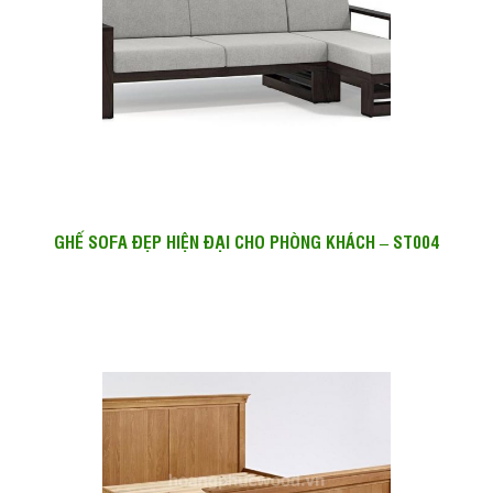
GHẾ SOFA ĐẸP HIỆN ĐẠI CHO PHÒNG KHÁCH – ST004