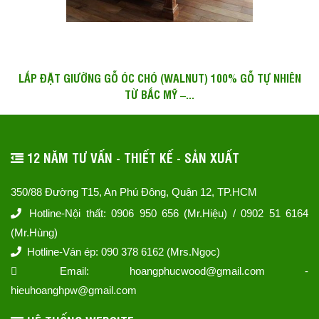
LẮP ĐẶT GIƯỜNG GỖ ÓC CHÓ (WALNUT) 100% GỖ TỰ NHIÊN
TỪ BẮC MỸ –...
12 NĂM TƯ VẤN - THIẾT KẾ - SẢN XUẤT
350/88 Đường T15, An Phú Đông, Quận 12, TP.HCM
Hotline-Nội thất: 0906 950 656 (Mr.Hiệu) / 0902 51 6164
(Mr.Hùng)
Hotline-Ván ép: 090 378 6162 (Mrs.Ngọc)
Email: hoangphucwood@gmail.com -
hieuhoanghpw@gmail.com