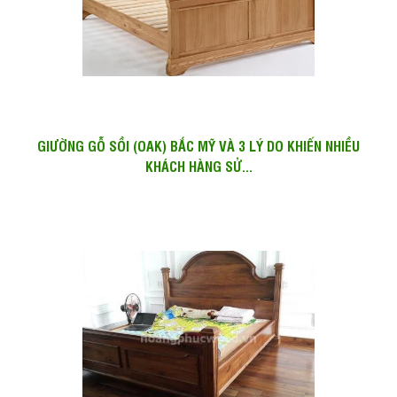
GIƯỜNG GỖ SỒI (OAK) BẮC MỸ VÀ 3 LÝ DO KHIẾN NHIỀU
KHÁCH HÀNG SỬ...