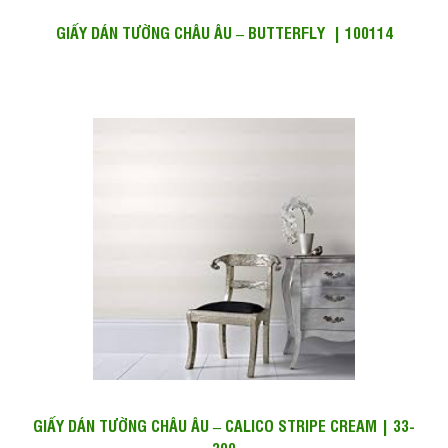
GIẤY DÁN TƯỜNG CHÂU ÂU – BUTTERFLY | 100114
GIẤY DÁN TƯỜNG CHÂU ÂU – CALICO STRIPE CREAM | 33-