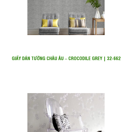
GIẤY DÁN TƯỜNG CHÂU ÂU – CROCODILE GREY | 32-662