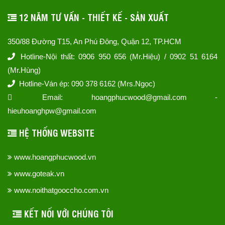
12 NĂM TƯ VẤN - THIẾT KẾ - SẢN XUẤT
350/88 Đường T15, An Phú Đông, Quận 12, TP.HCM
Hotline-Nội thất: 0906 950 656 (Mr.Hiệu) / 0902 51 6164
(Mr.Hùng)
Hotline-Ván ép: 090 378 6162 (Mrs.Ngọc)
Email: hoangphucwood@gmail.com -
hieuhoanghpw@gmail.com
HỆ THỐNG WEBSITE
www.hoangphucwood.vn
www.goteak.vn
www.noithatgooccho.com.vn
KẾT NỐI VỚI CHÚNG TÔI