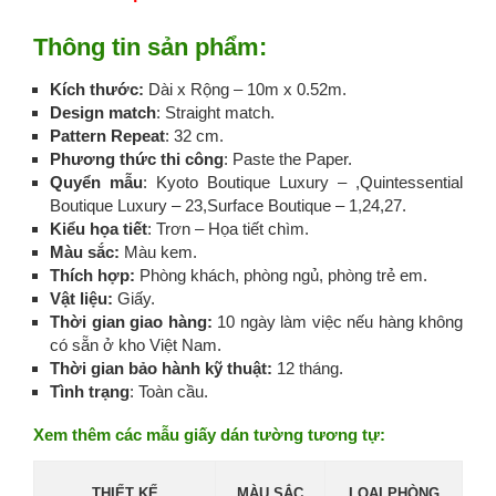
Thông tin sản phẩm:
Kích thước:
Dài x Rộng – 10m x 0.52m.
Design match
: Straight match.
Pattern Repeat
: 32 cm.
Phương thức thi công
: Paste the Paper.
Quyển mẫu
: Kyoto Boutique Luxury – ,Quintessential
Boutique Luxury – 23,Surface Boutique – 1,24,27.
Kiểu họa tiết
: Trơn – Họa tiết chìm.
Màu sắc:
Màu kem.
Thích hợp:
Phòng khách, phòng ngủ, phòng trẻ em.
Vật liệu:
Giấy.
Thời gian giao hàng:
10 ngày làm việc nếu hàng không
có sẵn ở kho Việt Nam.
Thời gian bảo hành kỹ thuật:
12 tháng.
Tình trạng
: Toàn cầu.
Xem thêm các mẫu giấy dán tường tương tự:
THIẾT KẾ
MÀU SẮC
LOẠI PHÒNG