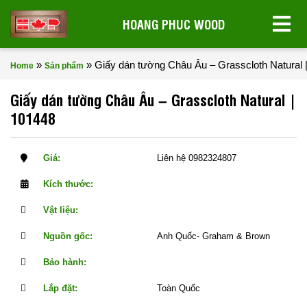
HOANG PHUC WOOD
»
»
Giấy dán tường Châu Âu – Grasscloth Natural 
Home
Sản phẩm
Giấy dán tường Châu Âu – Grasscloth Natural |
101448
Giá:
Liên hệ 0982324807
Kích thước:
Vật liệu:
Nguồn gốc:
Anh Quốc- Graham & Brown
Bảo hành:
Lắp đặt:
Toàn Quốc