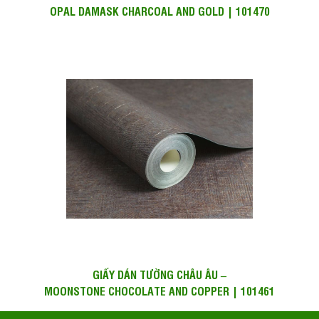
OPAL DAMASK CHARCOAL AND GOLD | 101470
GIẤY DÁN TƯỜNG CHÂU ÂU –
MOONSTONE CHOCOLATE AND COPPER | 101461