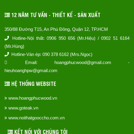
12 NĂM TƯ VẤN - THIẾT KẾ - SẢN XUẤT
350/88 Đường T15, An Phú Đông, Quận 12, TP.HCM
Hotline-Nội thất: 0906 950 656 (Mr.Hiệu) / 0902 51 6164
(Mr.Hùng)
Hotline-Ván ép: 090 378 6162 (Mrs.Ngọc)
Email: hoangphucwood@gmail.com -
hieuhoanghpw@gmail.com
HỆ THỐNG WEBSITE
www.hoangphucwood.vn
www.goteak.vn
www.noithatgooccho.com.vn
KẾT NỐI VỚI CHÚNG TÔI