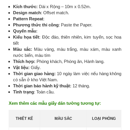
Kích thước:
Dài x Rộng – 10m x 0.52m.
Design match
: Offset match.
Pattern Repeat
:
Phương thức thi công
: Paste the Paper.
Quyển mẫu
:
Kiểu họa tiết
: Độc đáo, thiên nhiên, kim tuyến, sọc hoạ
tiết
Màu sắc:
Màu vàng, màu trắng, màu xám, màu xanh
nước biển, màu tím
Thích hợp:
Phòng khách, Phòng ăn, Hành lang.
Vật liệu:
Giấy.
Thời gian giao hàng:
10 ngày làm việc nếu hàng không
có sẵn ở kho Việt Nam.
Thời gian bảo hành kỹ thuật:
12 tháng.
Tình trạng
: Toàn cầu.
Xem thêm các mẫu giấy dán tường tương tự:
THIẾT KẾ
MÀU SẮC
LOẠI PHÒNG