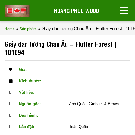
HOANG PHUC WOOD
»
»
Giấy dán tường Châu Âu – Flutter Forest | 101
Home
Sản phẩm
Giấy dán tường Châu Âu – Flutter Forest |
101694
Giá:
Kích thước:
Vật liệu:
Nguồn gốc:
Anh Quốc- Graham & Brown
Bảo hành:
Lắp đặt:
Toàn Quốc