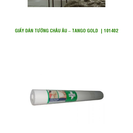
GIẤY DÁN TƯỜNG CHÂU ÂU – TANGO GOLD | 101402