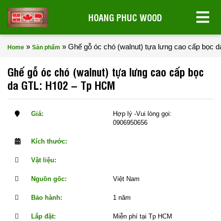
HOANG PHUC WOOD
»
»
Ghế gỗ óc chó (walnut) tựa lưng cao cấp bọc
Home
Sản phẩm
Ghế gỗ óc chó (walnut) tựa lưng cao cấp bọc
da GTL: H102 – Tp HCM
Giá:
Hợp lý -Vui lòng gọi:
0906950656
Kích thước:
Vật liệu:
Nguồn gốc:
Việt Nam
Bảo hành:
1 năm
Lắp đặt:
Miễn phí tại Tp HCM