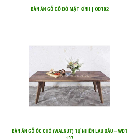
BÀN ĂN GỖ GÕ ĐỎ MẶT KÍNH | ODT02
BÀN ĂN GỖ ÓC CHÓ (WALNUT) TỰ NHIÊN LAU DẦU – WDT
137