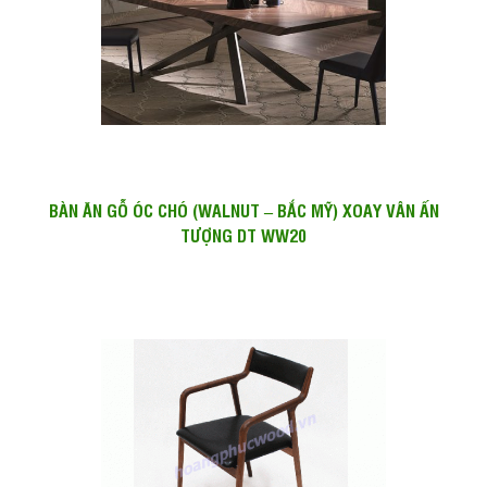
BÀN ĂN GỖ ÓC CHÓ (WALNUT – BẮC MỸ) XOAY VÂN ẤN
TƯỢNG DT WW20