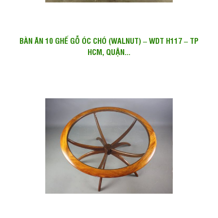
BÀN ĂN 10 GHẾ GỖ ÓC CHÓ (WALNUT) – WDT H117 – TP
HCM, QUẬN...