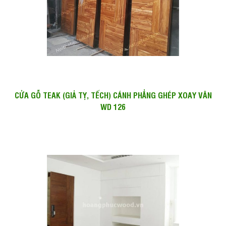
CỬA GỖ TEAK (GIẢ TỴ, TẾCH) CÁNH PHẲNG GHÉP XOAY VÂN
WD 126