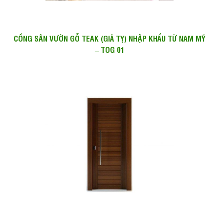
CỔNG SÂN VƯỜN GỖ TEAK (GIẢ TỴ) NHẬP KHẨU TỪ NAM MỸ
– TOG 01