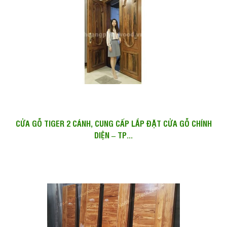
CỬA GỖ TIGER 2 CÁNH, CUNG CẤP LẮP ĐẶT CỬA GỖ CHÍNH
DIỆN – TP...