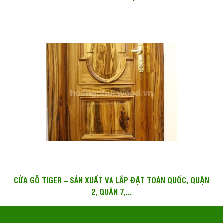
CỬA GỖ TIGER – SẢN XUẤT VÀ LẮP ĐẶT TOÀN QUỐC, QUẬN
2, QUẬN 7,...