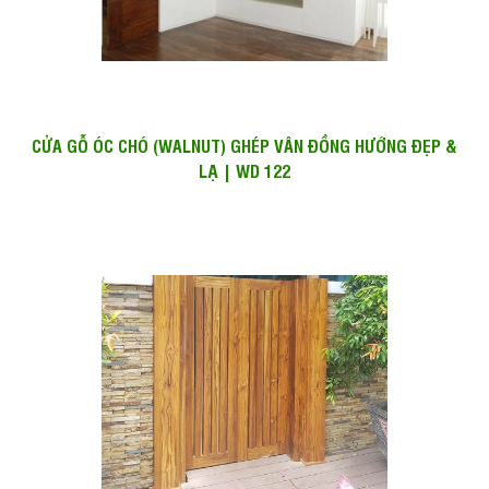
CỬA GỖ ÓC CHÓ (WALNUT) GHÉP VÂN ĐỒNG HƯỚNG ĐẸP &
LẠ | WD 122