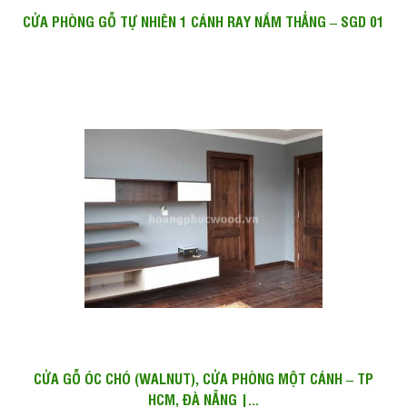
CỬA PHÒNG GỖ TỰ NHIÊN 1 CÁNH RAY NẮM THẲNG – SGD 01
CỬA GỖ ÓC CHÓ (WALNUT), CỬA PHÒNG MỘT CÁNH – TP
HCM, ĐÀ NẴNG |...