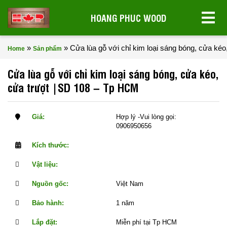
HOANG PHUC WOOD
»
»
Cửa lùa gỗ với chỉ kim loại sáng bóng, cửa ké
Home
Sản phẩm
Cửa lùa gỗ với chỉ kim loại sáng bóng, cửa kéo,
cửa trượt |SD 108 – Tp HCM
Giá:
Hợp lý -Vui lòng gọi:
0906950656
Kích thước:
Vật liệu:
Nguồn gốc:
Việt Nam
Bảo hành:
1 năm
Lắp đặt:
Miễn phí tại Tp HCM