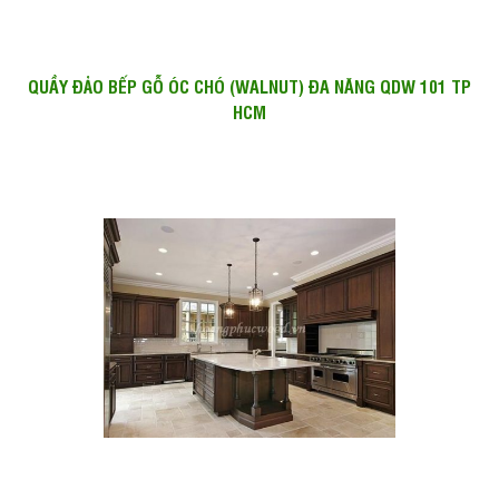
QUẦY ĐẢO BẾP GỖ ÓC CHÓ (WALNUT) ĐA NĂNG QDW 101 TP
HCM