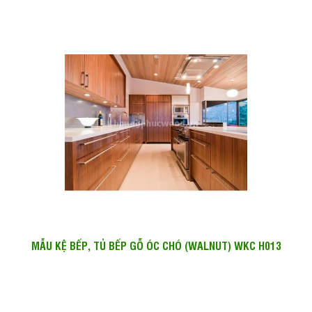
MẪU KỆ BẾP, TỦ BẾP GỖ ÓC CHÓ (WALNUT) WKC H013