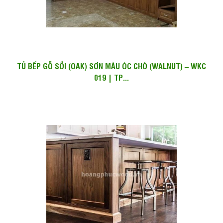
TỦ BẾP GỖ SỒI (OAK) SƠN MÀU ÓC CHÓ (WALNUT) – WKC
019 | TP...