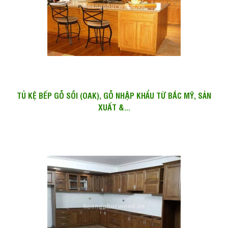
TỦ KỆ BẾP GỖ SỒI (OAK), GỖ NHẬP KHẨU TỪ BẮC MỸ, SẢN
XUẤT &...