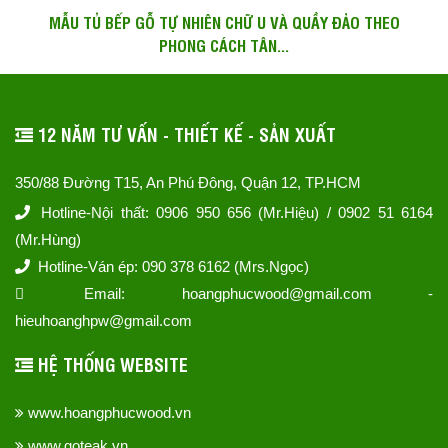
MẪU TỦ BẾP GỖ TỰ NHIÊN CHỮ U VÀ QUẦY ĐẢO THEO
PHONG CÁCH TÂN...
12 NĂM TƯ VẤN - THIẾT KẾ - SẢN XUẤT
350/88 Đường T15, An Phú Đông, Quận 12, TP.HCM
Hotline-Nội thất: 0906 950 656 (Mr.Hiệu) / 0902 51 6164
(Mr.Hùng)
Hotline-Ván ép: 090 378 6162 (Mrs.Ngọc)
Email: hoangphucwood@gmail.com -
hieuhoanghpw@gmail.com
HỆ THỐNG WEBSITE
www.hoangphucwood.vn
www.goteak.vn