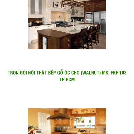
TRỌN GÓI NỘI THẤT BẾP GỖ ÓC CHÓ (WALNUT) MS: FKF 103
TP HCM