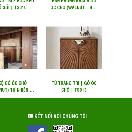
NG TRÍ 3 HỘC KÉO
BÀN PHÒNG KHÁCH GỖ
Ỗ SỒI | TS016
ÓC CHÓ (WALNUT – BẮC
MỸ) TT H21
KỆ GỖ ÓC CHÓ
TỦ TRANG TRÍ | GỖ ÓC
NUT) TỰ NHIÊN,
CHÓ | TS018
 SX, CUNG CẤP
O YÊU CẦU...
KẾT NỐI VỚI CHÚNG TÔI