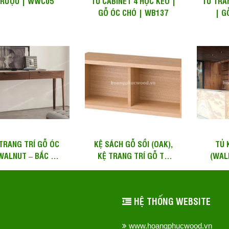
 RƯỢU | WWC05
TỦ CABINET 4 HỘC KÉO |
TỦ TRA
GỖ ÓC CHÓ | WB137
| G
TRANG TRÍ GỖ ÓC
KỆ SÁCH GỖ SỒI (OAK),
TỦ 
WALNUT – BẮC MỸ)
KỆ TRANG TRÍ GỖ TỰ
(WAL
LT WW13
NHIÊN – BSW 107...
HÀNG
THE
HỆ THỐNG WEBSITE
www.hoangphucwood.vn