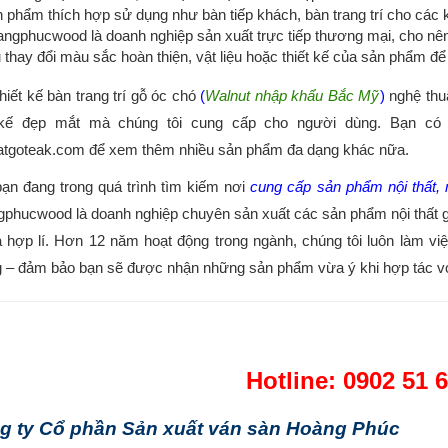
 phẩm thích hợp sử dụng như bàn tiếp khách, bàn trang trí cho các
ngphucwood là doanh nghiệp sản xuất trực tiếp thương mại, cho nên 
 thay đổi màu sắc hoàn thiện, vật liệu hoặc thiết kế của sản phẩm đ
iết kế bàn trang trí gỗ óc chó
(
Walnut nhập khẩu Bắc Mỹ
)
nghệ thuật
t kế đẹp mắt mà chúng tôi cung cấp cho người dùng. Bạn c
atgoteak.com để xem thêm nhiều sản phẩm đa dạng khác nữa.
ạn đang trong quá trình tìm kiếm nơi
cung cấp sản phẩm nội thất, 
hucwood là doanh nghiệp chuyên sản xuất các sản phẩm nội thất gô
ả hợp lí. Hơn 12 năm hoạt động trong ngành, chúng tôi luôn làm viê
 – đảm bảo bạn sẽ được nhận những sản phẩm vừa ý khi hợp tác vơ
Hotline: 0902 51 
g ty Cổ phần Sản xuất ván sàn Hoàng Phúc