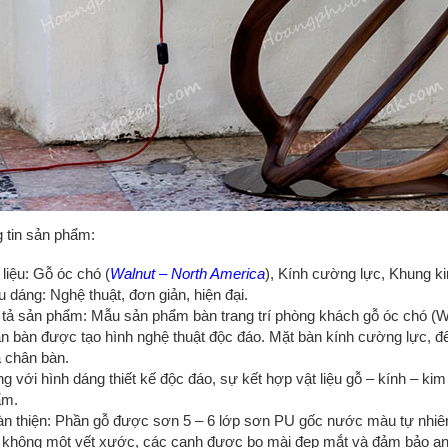
 tin sản phẩm:
 liệu: Gỗ óc chó (
Walnut – North America
), Kính cường lực, Khung ki
u dáng: Nghệ thuật, đơn giản, hiện đại.
tả sản phẩm: Mẫu sản phẩm bàn trang trí phòng khách gỗ óc chó (Wal
n bàn được tạo hình nghệ thuật độc đáo. Mặt bàn kính cường lực, đế 
 chân bàn.
g với hình dáng thiết kế độc đáo, sự kết hợp vật liệu gỗ – kính – kim
ẩm.
n thiện: Phần gỗ được sơn 5 – 6 lớp sơn PU gốc nước màu tự nhiê
 không một vết xước, các cạnh được bo mài đẹp mắt và đảm bảo an