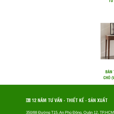
TỦ
BÀN 
CHÓ (
12 NĂM TƯ VẤN - THIẾT KẾ - SẢN XUẤT
350/88 Đường T15, An Phú Đông, Quận 12, TP.HCM