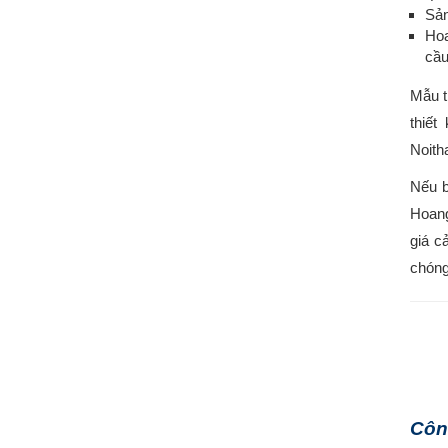
Sản
Hoa
cầu
Mẫu th
thiế
Noith
Nếu b
Hoangp
giá c
chóng
Côn