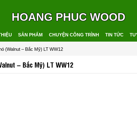
HOANG PHUC WOOD
THIỆU
SẢN PHẨM
CHUYỆN CÔNG TRÌNH
TIN TỨC
TU
 chó (Walnut – Bắc Mỹ) LT WW12
(Walnut – Bắc Mỹ) LT WW12