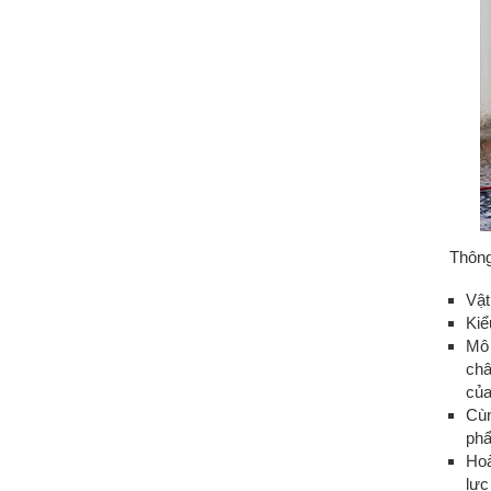
Thông
Vật
Kiể
Mô 
châ
của
Cùn
ph
Hoà
lực