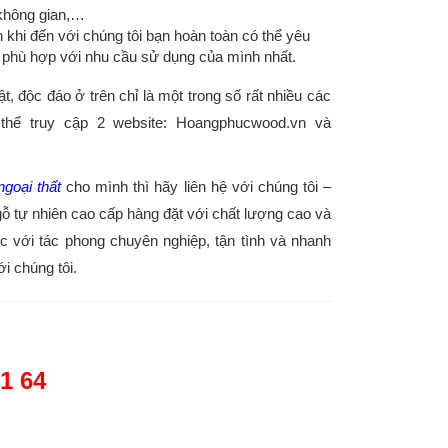
 không gian,…
khi đến với chúng tôi bạn hoàn toàn có thể yêu
ể phù hợp với nhu cầu sử dụng của mình nhất.
, độc đáo ở trên chỉ là một trong số rất nhiều các
ó thể truy cập 2 website: Hoangphucwood.vn và
ngoại thất
cho mình thì hãy liên hệ với chúng tôi –
̃ tự nhiên cao cấp hàng đặt với chất lượng cao và
̣c với tác phong chuyên nghiệp, tận tình và nhanh
́i chúng tôi.
61 64