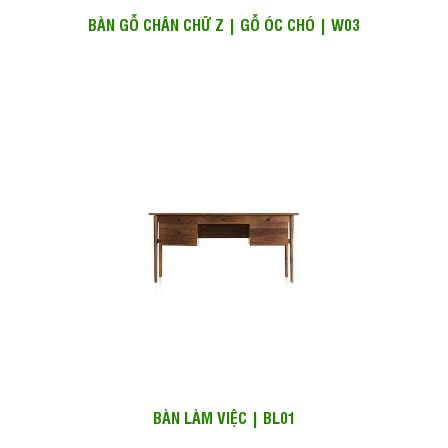
BÀN GỖ CHÂN CHỮ Z | GỖ ÓC CHÓ | W03
BÀN LÀM VIỆC | BL01