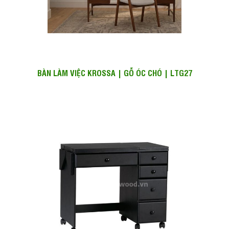
BÀN LÀM VIỆC KROSSA | GỖ ÓC CHÓ | LTG27