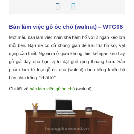
Bàn làm việc gỗ óc chó (walnut) – WTG08
Một mẫu bàn làm việc nhìn khá hầm hố với 2 ngăn kéo lớn
mỗi bên. Bạn sẽ có đủ không gian để lưu trữ hồ sơ, vật
dụng cần thiết. Ngoài ra ở giữa không thiết kế ngăn kéo hay
gỗ giả dày cho bạn vị trí đặt ghế rộng thoáng hơn. Sản
phảm làm từ loại gỗ óc chó (walnut) danh tiếng khiến bộ
bàn nhìn trông “chất lừ”.
Chi tiết về
bàn làm việc gỗ óc chó
(walnut)