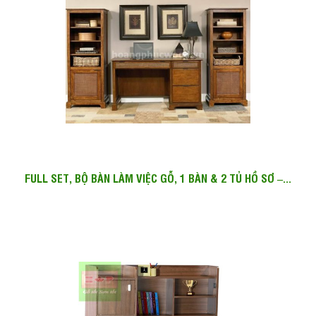
FULL SET, BỘ BÀN LÀM VIỆC GỖ, 1 BÀN & 2 TỦ HỒ SƠ –...