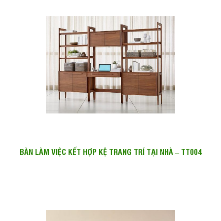
BÀN LÀM VIỆC KẾT HỢP KỆ TRANG TRÍ TẠI NHÀ – TT004