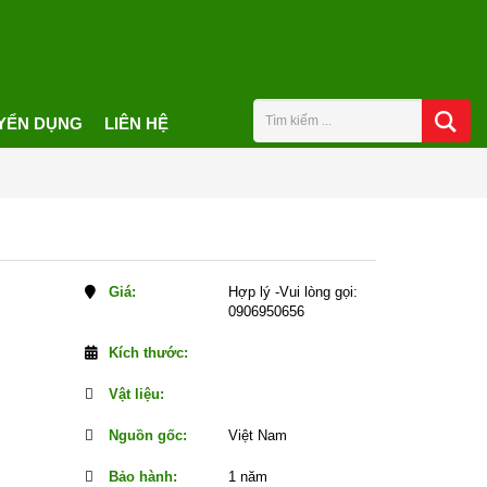
YỂN DỤNG
LIÊN HỆ
Giá:
Hợp lý -Vui lòng gọi:
0906950656
Kích thước:
Vật liệu:
Nguồn gốc:
Việt Nam
Bảo hành:
1 năm