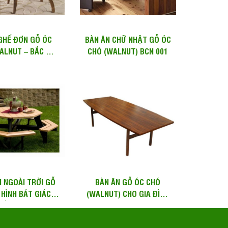
GHẾ ĐƠN GỖ ÓC
BÀN ĂN CHỮ NHẬT GỖ ÓC
ALNUT – BẮC MỸ)
CHÓ (WALNUT) BCN 001
GTL G10
N NGOÀI TRỜI GỖ
BÀN ĂN GỖ ÓC CHÓ
 HÌNH BÁT GIÁC
(WALNUT) CHO GIA ĐÌNH
SẮT SƠN ĐEN TT
ĐÔNG NGƯỜI – WDT
–...
H125 QUẬN...