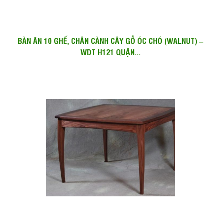
BÀN ĂN 10 GHẾ, CHÂN CÀNH CÂY GỖ ÓC CHÓ (WALNUT) –
WDT H121 QUẬN...