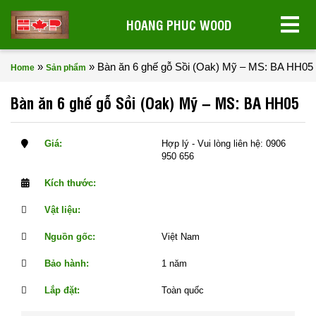
HOANG PHUC WOOD
»
»
Bàn ăn 6 ghế gỗ Sồi (Oak) Mỹ – MS: BA HH05
Home
Sản phẩm
Bàn ăn 6 ghế gỗ Sồi (Oak) Mỹ – MS: BA HH05
Giá:
Hợp lý - Vui lòng liên hệ: 0906
950 656
Kích thước:
Vật liệu:
Nguồn gốc:
Việt Nam
Bảo hành:
1 năm
Lắp đặt:
Toàn quốc