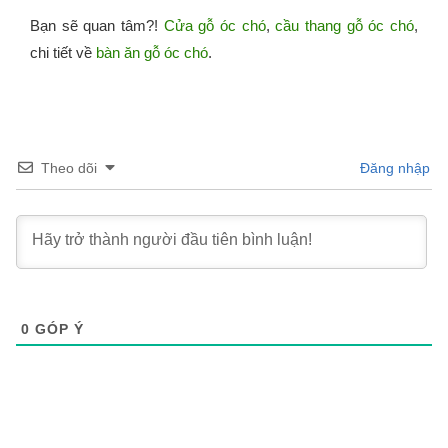
Bạn sẽ quan tâm?!
Cửa gỗ óc chó
,
cầu thang gỗ óc chó
,
chi tiết về
bàn ăn gỗ óc chó
.
Theo dõi
Đăng nhập
0
GÓP Ý