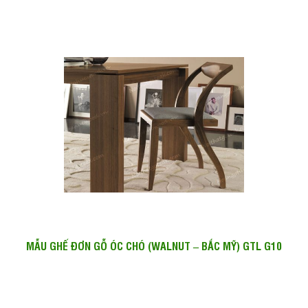
MẪU GHẾ ĐƠN GỖ ÓC CHÓ (WALNUT – BẮC MỸ) GTL G10