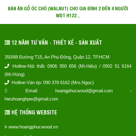
BÀN ĂN GỖ ÓC CHÓ (WALNUT) CHO GIA ĐÌNH 2 ĐẾN 4 NGƯỜI
WDT H122...
12 NĂM TƯ VẤN - THIẾT KẾ - SẢN XUẤT
350/88 Đường T15, An Phú Đông, Quận 12, TP.HCM
Hotline-Nội thất: 0906 950 656 (Mr.Hiệu) / 0902 51 6164
(Mr.Hùng)
Hotline-Ván ép: 090 378 6162 (Mrs.Ngọc)
Email: hoangphucwood@gmail.com -
hieuhoanghpw@gmail.com
HỆ THỐNG WEBSITE
www.hoangphucwood.vn