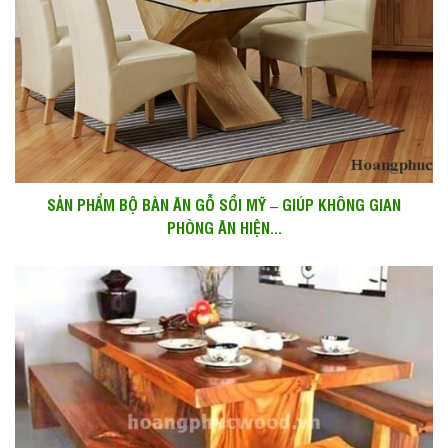
SẢN PHẨM BỘ BÀN ĂN GỖ SỒI MỸ – GIÚP KHÔNG GIAN
PHÒNG ĂN HIỆN...