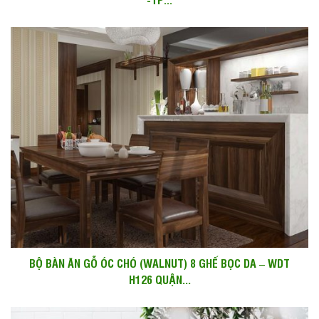
BỘ BÀN ĂN GỖ ÓC CHÓ (WALNUT) 8 GHẾ BỌC DA – WDT
H126 QUẬN...