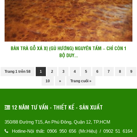
BÀN TRÀ GỖ XÁ XỊ (GÙ HƯƠNG) NGUYÊN TẤM – CHỈ CÒN 1
BỘ DUY...
Trang 1 trên 58
1
2
3
4
5
6
7
8
9
10
»
Trang cuối »
12 NĂM TƯ VẤN - THIẾT KẾ - SẢN XUẤT
350/88 Đường T15, An Phú Đông, Quận 12, TP.HCM
Hotline-Nội thất: 0906 950 656 (Mr.Hiệu) / 0902 51 6164