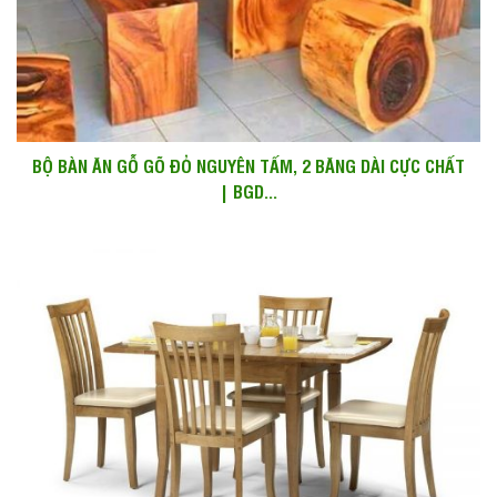
BỘ BÀN ĂN GỖ GÕ ĐỎ NGUYÊN TẤM, 2 BĂNG DÀI CỰC CHẤT
| BGD...