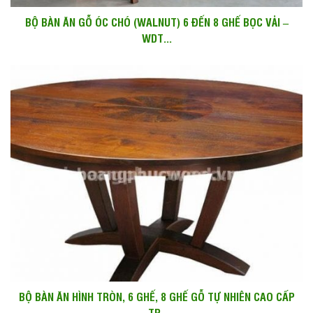
BỘ BÀN ĂN GỖ ÓC CHÓ (WALNUT) 6 ĐẾN 8 GHẾ BỌC VẢI –
WDT...
BỘ BÀN ĂN HÌNH TRÒN, 6 GHẾ, 8 GHẾ GỖ TỰ NHIÊN CAO CẤP
-TP...