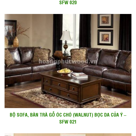
SFW 020
BỘ SOFA, BÀN TRÀ GỖ ÓC CHÓ (WALNUT) BỌC DA CỦA Ý –
SFW 021