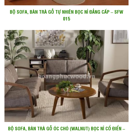
BỘ SOFA, BÀN TRÀ GỖ TỰ NHIÊN BỌC NỈ ĐẲNG CẤP – SFW
015
BỘ SOFA, BÀN TRÀ GỖ ÓC CHÓ (WALNUT) BỌC NỈ CỔ ĐIỂN –