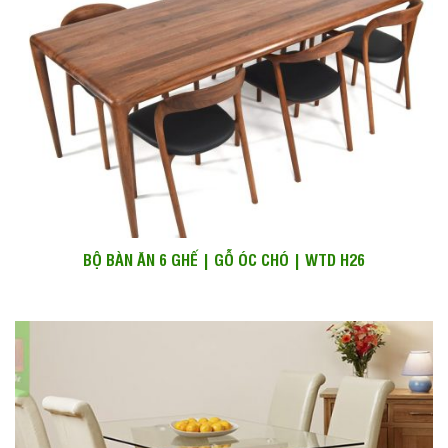
BỘ BÀN ĂN 6 GHẾ | GỖ ÓC CHÓ | WTD H26