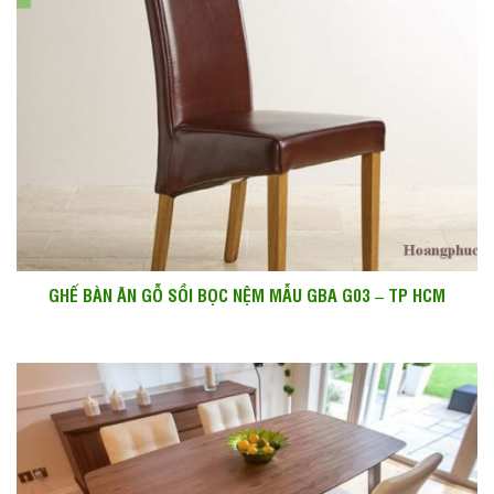
GHẾ BÀN ĂN GỖ SỒI BỌC NỆM MẪU GBA G03 – TP HCM