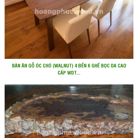
BÀN ĂN GỖ ÓC CHÓ (WALNUT) 4 ĐẾN 6 GHẾ BỌC DA CAO
CẤP WDT...