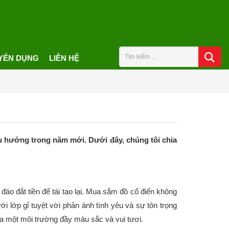
YỂN DỤNG
LIÊN HỆ
 xu hướng trong năm mới. Dưới đây, chúng tôi chia
áo đắt tiền để tái tạo lại. Mua sắm đồ cổ điển không
i lớp gỉ tuyệt vời phản ánh tình yêu và sự tôn trọng
ra một môi trường đầy màu sắc và vui tươi.