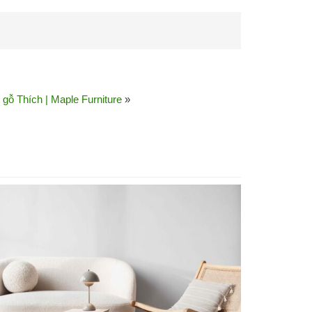
t gỗ Thích | Maple Furniture
»