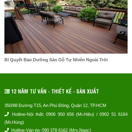
Bí Quyết Bảo Dưỡng Sàn Gỗ Tự Nhiên Ngoài Trời
12 NĂM TƯ VẤN - THIẾT KẾ - SẢN XUẤT
350/88 Đường T15, An Phú Đông, Quận 12, TP.HCM
Hotline-Nội thất: 0906 950 656 (Mr.Hiệu) / 0902 51 6164
(Mr.Hùng)
Hotline-Ván ép: 090 378 6162 (Mrs.Ngọc)