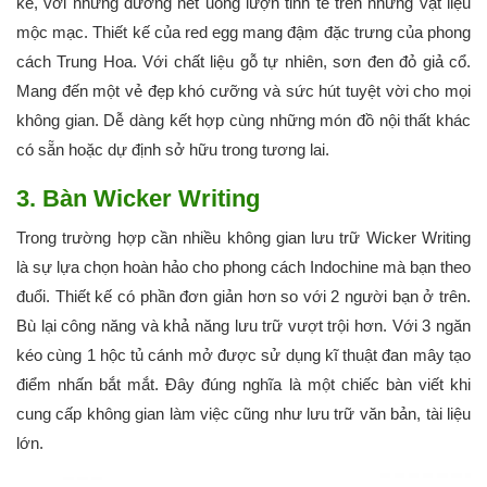
kế, với những đường nét uống lượn tinh tế trên những vật liệu
mộc mạc. Thiết kế của red egg mang đậm đặc trưng của phong
cách Trung Hoa. Với chất liệu gỗ tự nhiên, sơn đen đỏ giả cổ.
Mang đến một vẻ đẹp khó cưỡng và sức hút tuyệt vời cho mọi
không gian. Dễ dàng kết hợp cùng những món đồ nội thất khác
có sẵn hoặc dự định sở hữu trong tương lai.
3. Bàn Wicker Writing
Trong trường hợp cần nhiều không gian lưu trữ Wicker Writing
là sự lựa chọn hoàn hảo cho phong cách Indochine mà bạn theo
đuổi. Thiết kế có phần đơn giản hơn so với 2 người bạn ở trên.
Bù lại công năng và khả năng lưu trữ vượt trội hơn. Với 3 ngăn
kéo cùng 1 hộc tủ cánh mở được sử dụng kĩ thuật đan mây tạo
điểm nhấn bắt mắt. Đây đúng nghĩa là một chiếc bàn viết khi
cung cấp không gian làm việc cũng như lưu trữ văn bản, tài liệu
lớn.