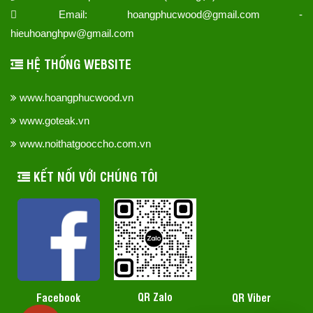
Email: hoangphucwood@gmail.com -
hieuhoanghpw@gmail.com
HỆ THỐNG WEBSITE
www.hoangphucwood.vn
www.goteak.vn
www.noithatgooccho.com.vn
KẾT NỐI VỚI CHÚNG TÔI
QR Zalo
Facebook
QR Viber