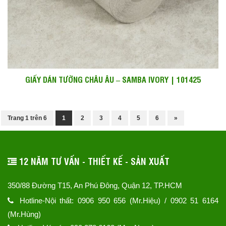
GIẤY DÁN TƯỜNG CHÂU ÂU – SAMBA IVORY | 101425
Trang 1 trên 6
1
2
3
4
5
6
»
12 NĂM TƯ VẤN - THIẾT KẾ - SẢN XUẤT
350/88 Đường T15, An Phú Đông, Quận 12, TP.HCM
Hotline-Nội thất: 0906 950 656 (Mr.Hiệu) / 0902 51 6164
(Mr.Hùng)