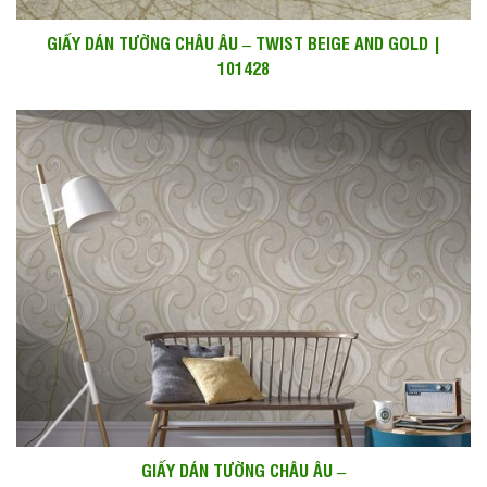
GIẤY DÁN TƯỜNG CHÂU ÂU – TWIST BEIGE AND GOLD |
101428
GIẤY DÁN TƯỜNG CHÂU ÂU –