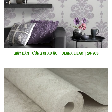
GIẤY DÁN TƯỜNG CHÂU ÂU – OLANA LILAC | 20-936