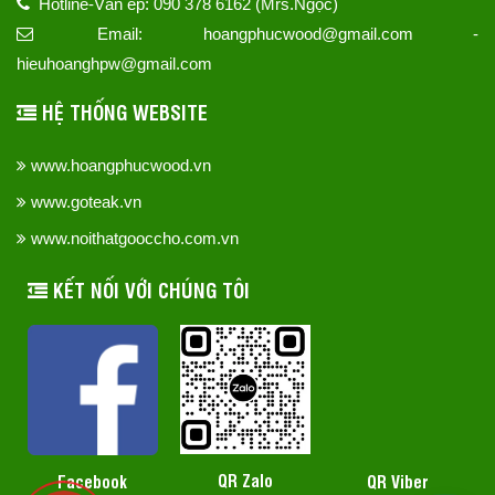
Hotline-Ván ép: 090 378 6162 (Mrs.Ngọc)
Email: hoangphucwood@gmail.com -
hieuhoanghpw@gmail.com
HỆ THỐNG WEBSITE
www.hoangphucwood.vn
www.goteak.vn
www.noithatgooccho.com.vn
KẾT NỐI VỚI CHÚNG TÔI
QR Zalo
Facebook
QR Viber